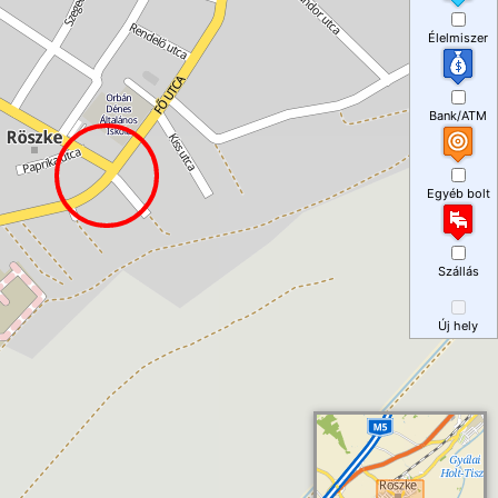
Élelmiszer
Bank/ATM
Egyéb bolt
Szállás
Új hely