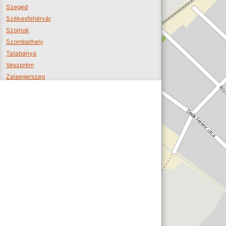
Szeged
Székesfehérvár
Szolnok
Szombathely
Tatabánya
Veszprém
Zalaegerszeg