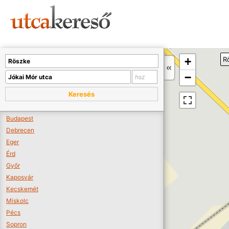
Sajnos nincs a térképen megjeleníthető bolt.
Tovább a webáruházakhoz >>
A térképet kicsinyíteni kell, hogy látszódjanak a boltok.
+
R
Boltok látszódjanak >>
−
Keresés
Budapest
Debrecen
Eger
Érd
Győr
Kaposvár
Kecskemét
Miskolc
Pécs
Sopron