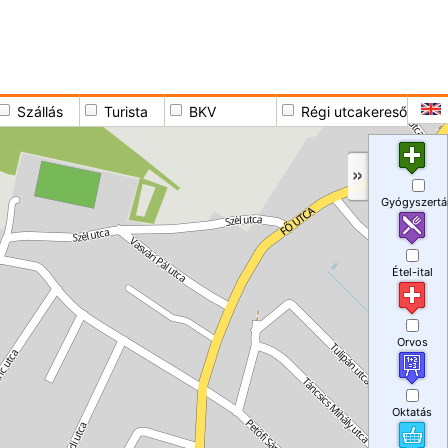
Szállás
Turista
BKV
Régi utcakereső
Gyógyszertá
Étel-ital
Orvos
Oktatás