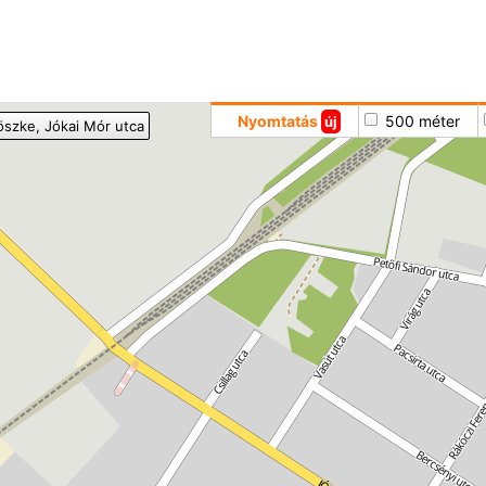
Hoppá
Nyomtatás
500 méter
új
öszke
, Jókai Mór utca