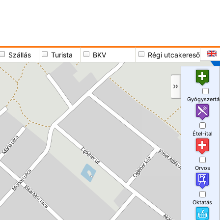
Szállás
Turista
BKV
Régi utcakereső
Gyógyszertá
Étel-ital
Orvos
Oktatás