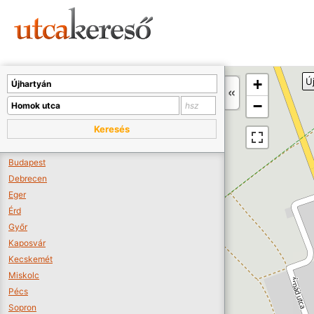
Sajnos nincs a térképen megjeleníthető bolt.
Tovább a webáruházakhoz >>
A térképet kicsinyíteni kell, hogy látszódjanak a boltok.
+
Ú
Boltok látszódjanak >>
−
Keresés
Budapest
Debrecen
Eger
Érd
Győr
Kaposvár
Kecskemét
Miskolc
Pécs
Sopron