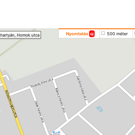
Hoppá
Nyomtatás
500 méter
új
jhartyán
, Homok utca