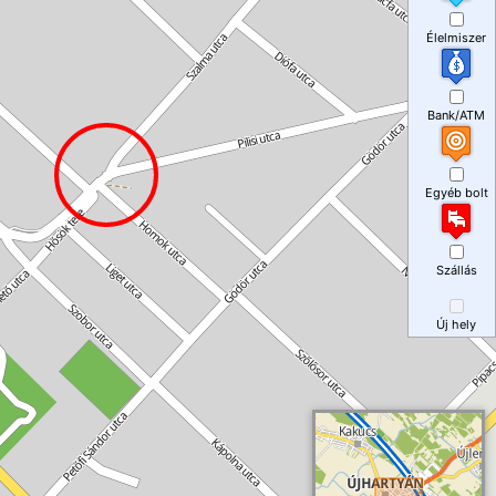
Élelmiszer
Bank/ATM
Egyéb bolt
Szállás
Új hely