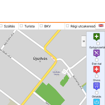
Szállás
Turista
BKV
Régi utcakereső
Gyógyszertá
Étel-ital
Orvos
Oktatás