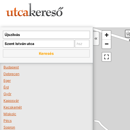
Sajnos nincs a térképen megjeleníthető bolt.
Tovább a webáruházakhoz >>
A térképet kicsinyíteni kell, hogy látszódjanak a boltok.
+
Új
Boltok látszódjanak >>
−
Keresés
Budapest
Debrecen
Eger
Érd
Győr
Kaposvár
Kecskemét
Miskolc
Pécs
Sopron