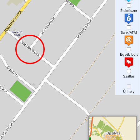
Élelmiszer
Bank/ATM
Egyéb bolt
Szállás
Új hely