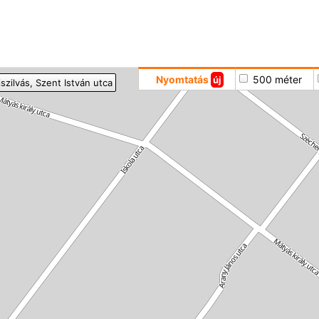
Hoppá
Nyomtatás
500 méter
új
szilvás
, Szent István utca