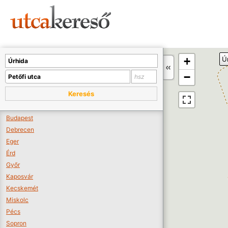
Sajnos nincs a térképen megjeleníthető bolt.
Tovább a webáruházakhoz >>
A térképet kicsinyíteni kell, hogy látszódjanak a boltok.
+
Ú
Boltok látszódjanak >>
−
Keresés
Budapest
Debrecen
Eger
Érd
Győr
Kaposvár
Kecskemét
Miskolc
Pécs
Sopron