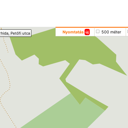
Hoppá
Nyomtatás
500 méter
új
rhida
, Petőfi utca