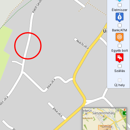
Élelmiszer
Bank/ATM
Egyéb bolt
Szállás
Új hely