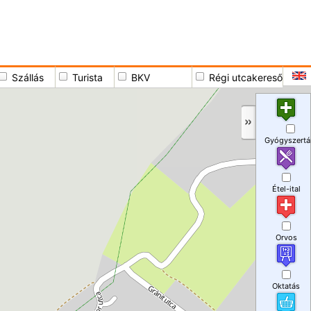
Szállás
Turista
BKV
Régi utcakereső
Gyógyszertá
Étel-ital
Orvos
Oktatás