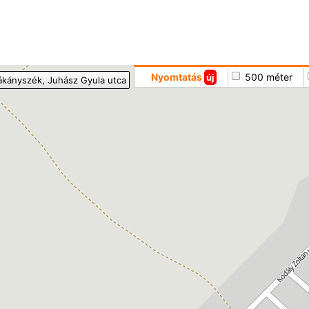
Hoppá
Nyomtatás
500 méter
új
ákányszék
, Juhász Gyula utca