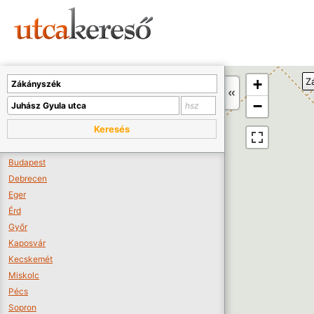
Sajnos nincs a térképen megjeleníthető bolt.
Tovább a webáruházakhoz >>
A térképet kicsinyíteni kell, hogy látszódjanak a boltok.
+
Z
Boltok látszódjanak >>
−
Keresés
Budapest
Debrecen
Eger
Érd
Győr
Kaposvár
Kecskemét
Miskolc
Pécs
Sopron