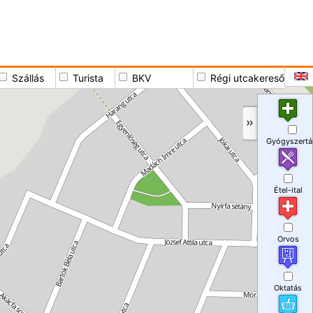
Szállás
Turista
BKV
Régi utcakereső
Gyógyszertá
Étel-ital
Orvos
Oktatás