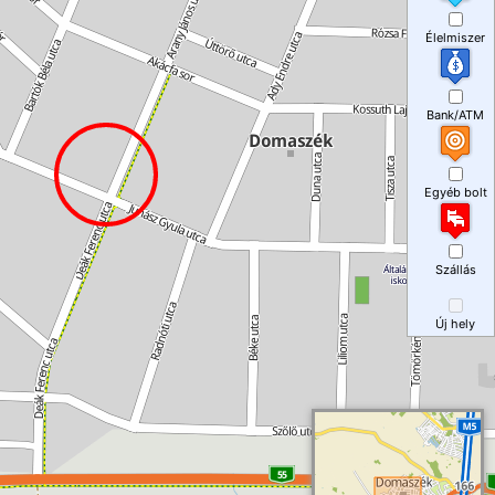
Élelmiszer
Bank/ATM
Egyéb bolt
Szállás
Új hely