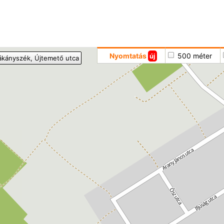
Hoppá
Nyomtatás
500 méter
új
ákányszék
, Újtemető utca