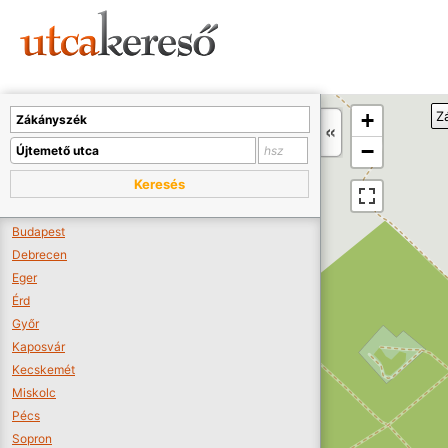
Sajnos nincs a térképen megjeleníthető bolt.
Tovább a webáruházakhoz >>
A térképet kicsinyíteni kell, hogy látszódjanak a boltok.
+
Z
Boltok látszódjanak >>
−
Keresés
Budapest
Debrecen
Eger
Érd
Győr
Kaposvár
Kecskemét
Miskolc
Pécs
Sopron