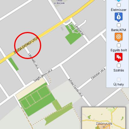
Élelmiszer
Bank/ATM
Egyéb bolt
Szállás
Új hely