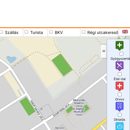
Szállás
Turista
BKV
Régi utcakereső
Gyógyszertá
Étel-ital
Orvos
Oktatás