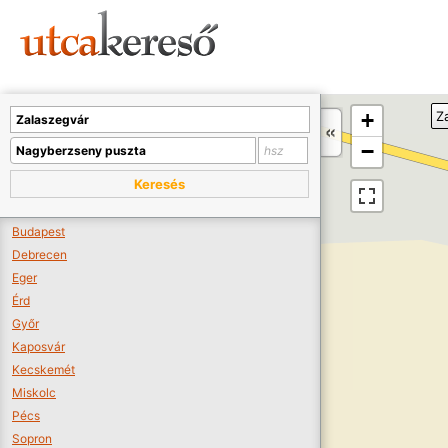
Sajnos nincs a térképen megjeleníthető bolt.
Tovább a webáruházakhoz >>
A térképet kicsinyíteni kell, hogy látszódjanak a boltok.
+
Z
Boltok látszódjanak >>
−
Keresés
Budapest
Debrecen
Eger
Érd
Győr
Kaposvár
Kecskemét
Miskolc
Pécs
Sopron