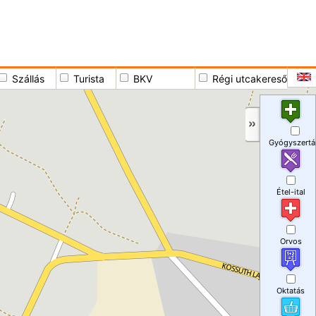
Szállás
Turista
BKV
Régi utcakereső
Gyógyszertá
Étel-ital
Orvos
Oktatás