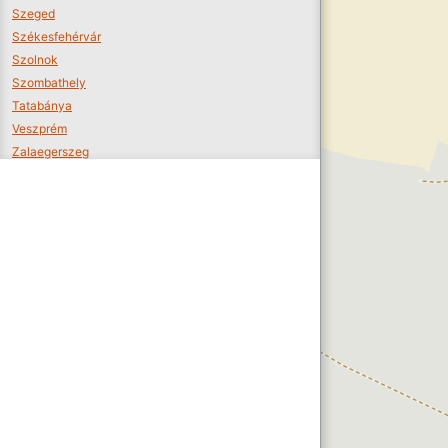
Szeged
Székesfehérvár
Szolnok
Szombathely
Tatabánya
Veszprém
Zalaegerszeg