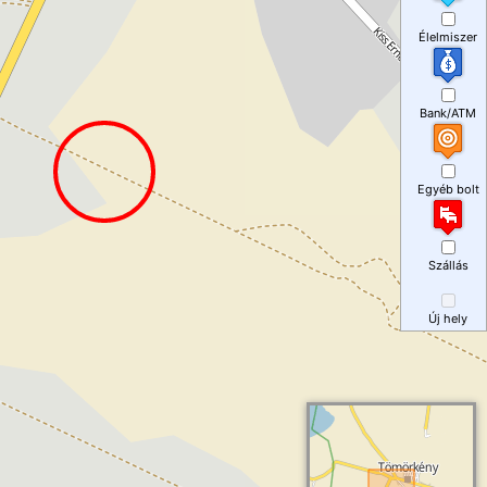
Élelmiszer
Bank/ATM
Egyéb bolt
Szállás
Új hely