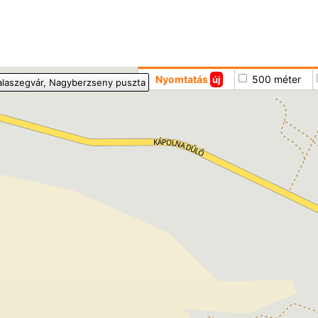
Hoppá
Nyomtatás
500 méter
új
alaszegvár
, Nagyberzseny puszta