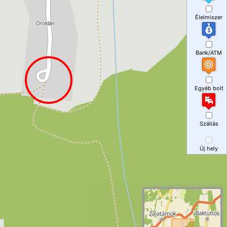
Élelmiszer
Bank/ATM
Egyéb bolt
Szállás
Új hely