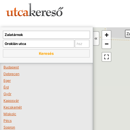
Sajnos nincs a térképen megjeleníthető bolt.
Tovább a webáruházakhoz >>
A térképet kicsinyíteni kell, hogy látszódjanak a boltok.
+
Z
Boltok látszódjanak >>
−
Keresés
Budapest
Debrecen
Eger
Érd
Győr
Kaposvár
Kecskemét
Miskolc
Pécs
Sopron