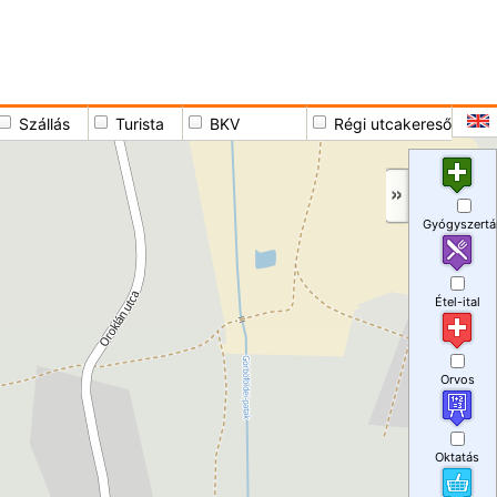
Szállás
Turista
BKV
Régi utcakereső
Gyógyszertá
Étel-ital
Orvos
Oktatás