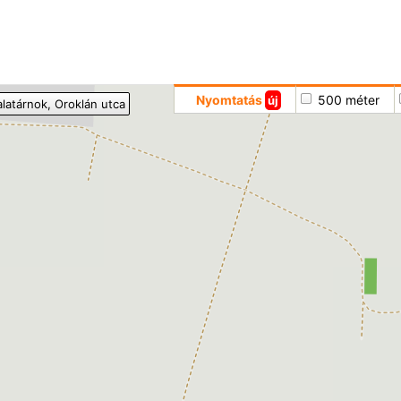
Hoppá
Nyomtatás
500 méter
új
alatárnok
, Oroklán utca