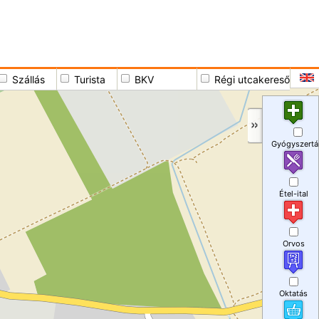
Szállás
Turista
BKV
Régi utcakereső
Gyógyszertá
Étel-ital
Orvos
Oktatás