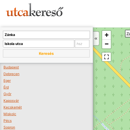
Sajnos nincs a térképen megjeleníthető bolt.
Tovább a webáruházakhoz >>
A térképet kicsinyíteni kell, hogy látszódjanak a boltok.
+
Z
Boltok látszódjanak >>
−
Keresés
Budapest
Debrecen
Eger
Érd
Győr
Kaposvár
Kecskemét
Miskolc
Pécs
Sopron