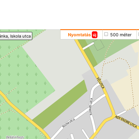
Hoppá
Nyomtatás
500 méter
új
ánka
, Iskola utca