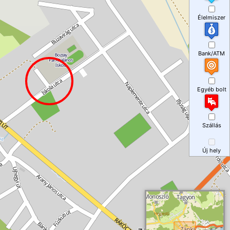
Élelmiszer
Bank/ATM
Egyéb bolt
Szállás
Új hely