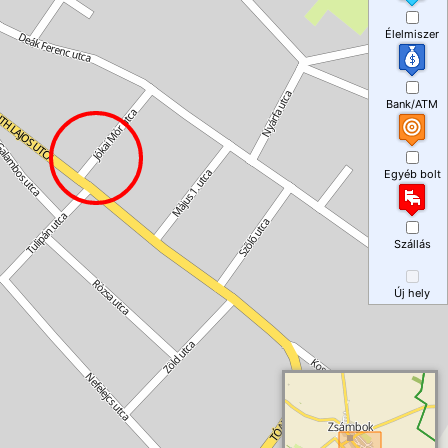
Élelmiszer
Bank/ATM
Egyéb bolt
Szállás
Új hely