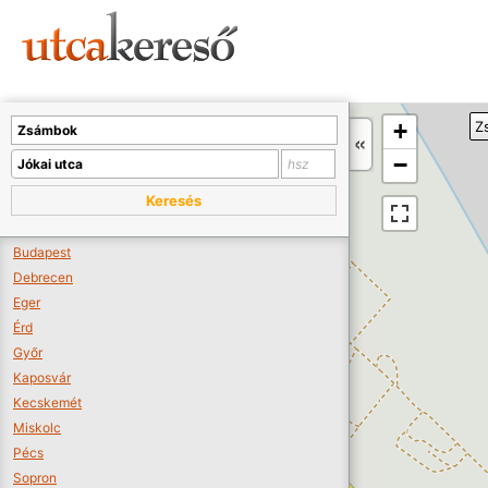
Sajnos nincs a térképen megjeleníthető bolt.
Tovább a webáruházakhoz >>
A térképet kicsinyíteni kell, hogy látszódjanak a boltok.
+
Z
Boltok látszódjanak >>
−
Keresés
Budapest
Debrecen
Eger
Érd
Győr
Kaposvár
Kecskemét
Miskolc
Pécs
Sopron