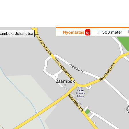
Hoppá
Nyomtatás
500 méter
új
sámbok
, Jókai utca