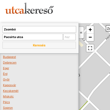
Sajnos nincs a térképen megjeleníthető bolt.
Tovább a webáruházakhoz >>
A térképet kicsinyíteni kell, hogy látszódjanak a boltok.
+
Z
Boltok látszódjanak >>
−
Keresés
Budapest
Debrecen
Eger
Érd
Győr
Kaposvár
Kecskemét
Miskolc
Pécs
Sopron