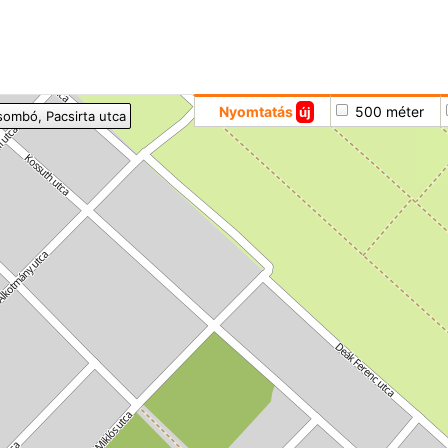
Hoppá
Nyomtatás
500 méter
új
sombó
, Pacsirta utca