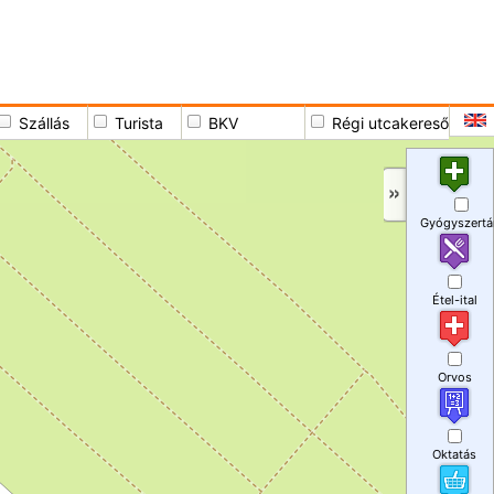
Szállás
Turista
BKV
Régi utcakereső
Gyógyszertá
Étel-ital
Orvos
Oktatás