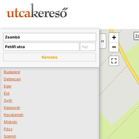
Sajnos nincs a térképen megjeleníthető bolt.
Tovább a webáruházakhoz >>
A térképet kicsinyíteni kell, hogy látszódjanak a boltok.
+
Z
Boltok látszódjanak >>
−
Keresés
Budapest
Debrecen
Eger
Érd
Győr
Kaposvár
Kecskemét
Miskolc
Pécs
Sopron