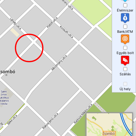
Élelmiszer
Bank/ATM
Egyéb bolt
Szállás
Új hely