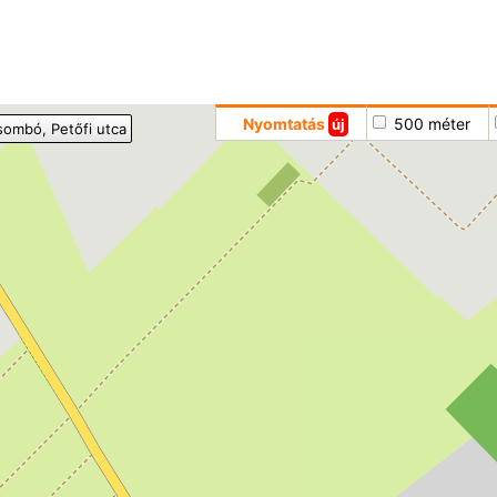
Hoppá
Nyomtatás
500 méter
új
sombó
, Petőfi utca