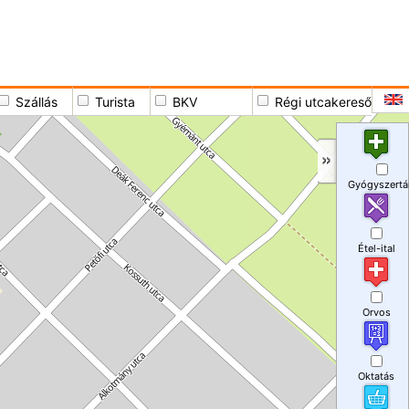
Szállás
Turista
BKV
Régi utcakereső
Gyógyszertá
Étel-ital
Orvos
Oktatás