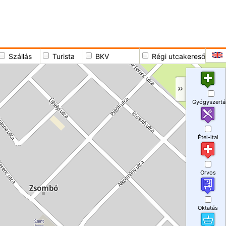
Szállás
Turista
BKV
Régi utcakereső
Gyógyszertá
Étel-ital
Orvos
Oktatás