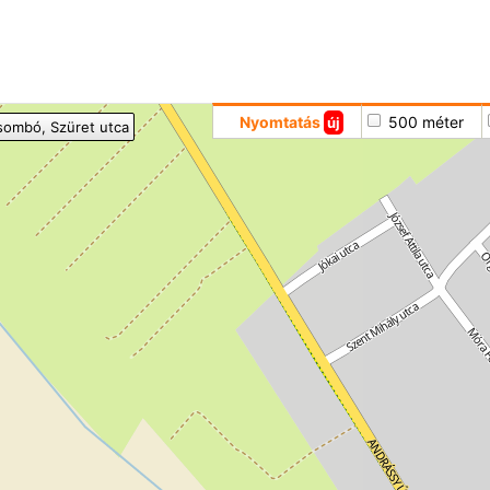
Hoppá
Nyomtatás
500 méter
új
sombó
, Szüret utca