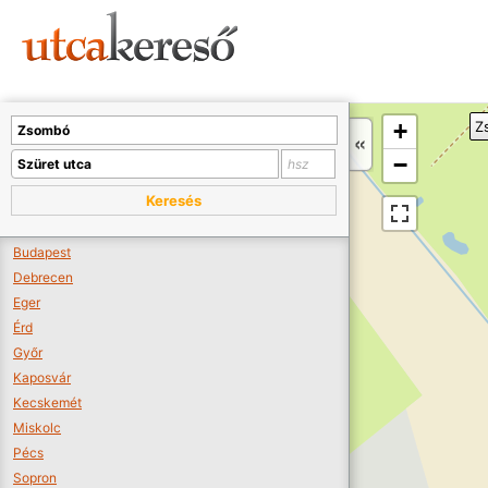
Sajnos nincs a térképen megjeleníthető bolt.
Tovább a webáruházakhoz >>
A térképet kicsinyíteni kell, hogy látszódjanak a boltok.
+
Z
Boltok látszódjanak >>
−
Keresés
Budapest
Debrecen
Eger
Érd
Győr
Kaposvár
Kecskemét
Miskolc
Pécs
Sopron