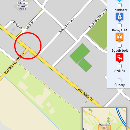
Élelmiszer
Bank/ATM
Egyéb bolt
Szállás
Új hely