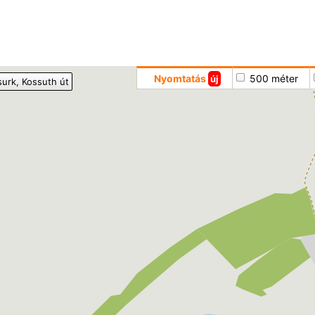
Hoppá
Nyomtatás
500 méter
új
surk
, Kossuth út