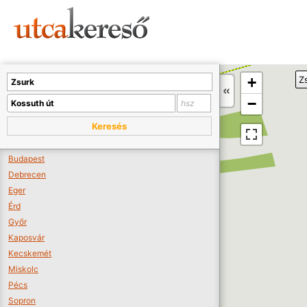
Sajnos nincs a térképen megjeleníthető bolt.
Tovább a webáruházakhoz >>
A térképet kicsinyíteni kell, hogy látszódjanak a boltok.
+
Z
Boltok látszódjanak >>
−
Keresés
Budapest
Debrecen
Eger
Érd
Győr
Kaposvár
Kecskemét
Miskolc
Pécs
Sopron