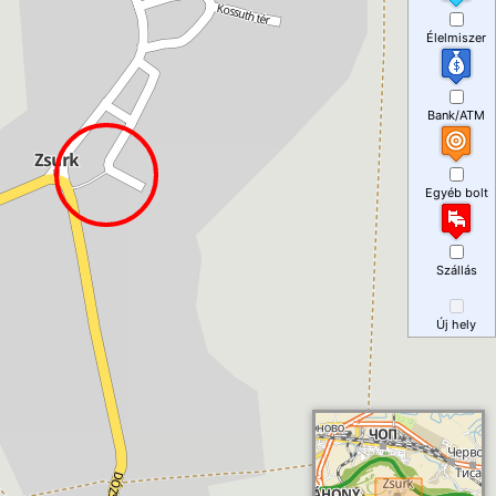
Élelmiszer
Bank/ATM
Egyéb bolt
Szállás
Új hely