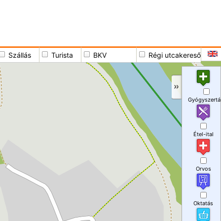
Szállás
Turista
BKV
Régi utcakereső
Gyógyszertá
Étel-ital
Orvos
Oktatás