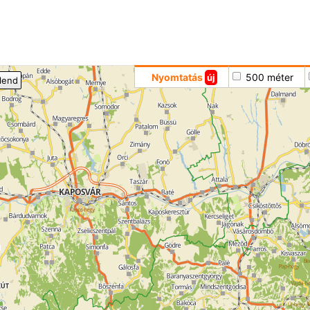
Hoppá
Nyomtatás
500 méter
új
llend