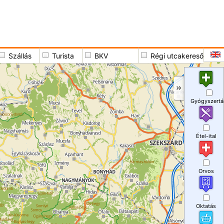
Szállás
Turista
BKV
Régi utcakereső
Gyógyszertá
Étel-ital
Orvos
Oktatás