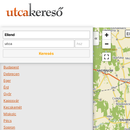
Sajnos nincs a térképen megjeleníthető bolt.
Tovább a webáruházakhoz >>
A térképet kicsinyíteni kell, hogy látszódjanak a boltok.
+
E
Boltok látszódjanak >>
−
Keresés
Budapest
Debrecen
Eger
Érd
Győr
Kaposvár
Kecskemét
Miskolc
Pécs
Sopron