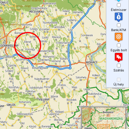
Élelmiszer
Bank/ATM
Egyéb bolt
Szállás
Új hely