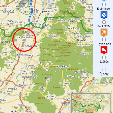
Élelmiszer
Bank/ATM
Egyéb bolt
Szállás
Új hely