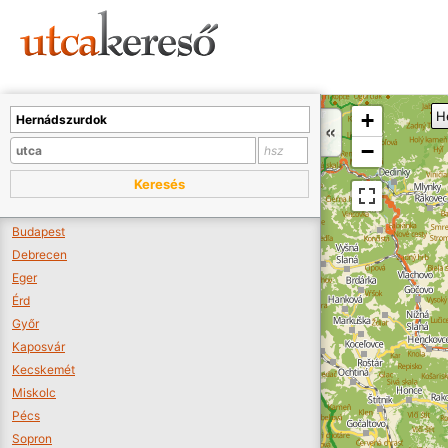
Sajnos nincs a térképen megjeleníthető bolt.
Tovább a webáruházakhoz >>
A térképet kicsinyíteni kell, hogy látszódjanak a boltok.
+
H
Boltok látszódjanak >>
−
Keresés
Budapest
Debrecen
Eger
Érd
Győr
Kaposvár
Kecskemét
Miskolc
Pécs
Sopron