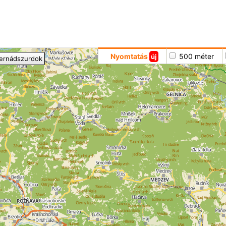
Hoppá
Nyomtatás
500 méter
új
ernádszurdok