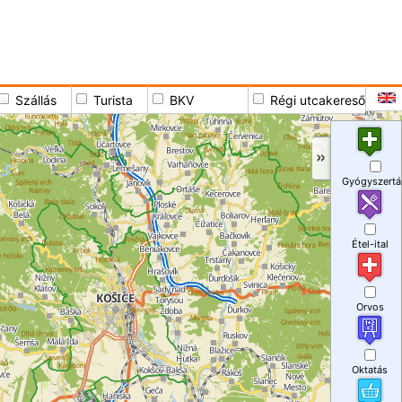
Szállás
Turista
BKV
Régi utcakereső
Gyógyszertá
Étel-ital
Orvos
Oktatás