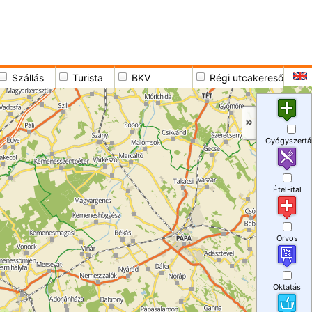
Szállás
Turista
BKV
Régi utcakereső
Gyógyszertá
Étel-ital
Orvos
Oktatás