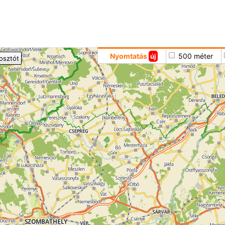
Hoppá
Nyomtatás
500 méter
új
osztót