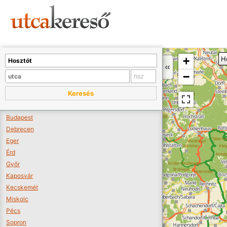
Sajnos nincs a térképen megjeleníthető bolt.
Tovább a webáruházakhoz >>
A térképet kicsinyíteni kell, hogy látszódjanak a boltok.
+
H
Boltok látszódjanak >>
−
Keresés
Budapest
Debrecen
Eger
Érd
Győr
Kaposvár
Kecskemét
Miskolc
Pécs
Sopron