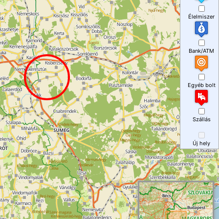
Élelmiszer
Bank/ATM
Egyéb bolt
Szállás
Új hely