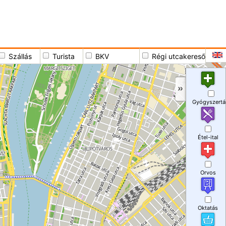
Szállás
Turista
BKV
Régi utcakereső
Gyógyszertá
Étel-ital
Orvos
Oktatás