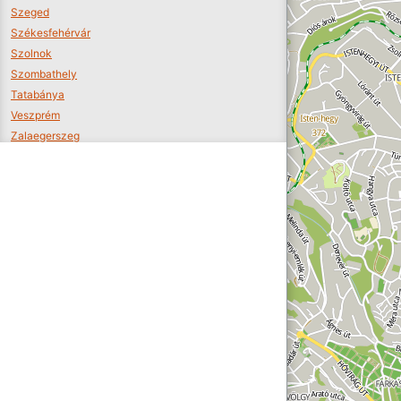
Szeged
Székesfehérvár
Szolnok
Szombathely
Tatabánya
Veszprém
Zalaegerszeg