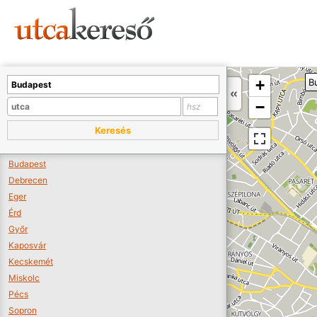
Sajnos nincs a térképen megjeleníthető bolt.
Tovább a webáruházakhoz >>
A térképet kicsinyíteni kell, hogy látszódjanak a boltok.
+
B
Boltok látszódjanak >>
−
Keresés
Budapest
Debrecen
Eger
Érd
Győr
Kaposvár
Kecskemét
Miskolc
Pécs
Sopron