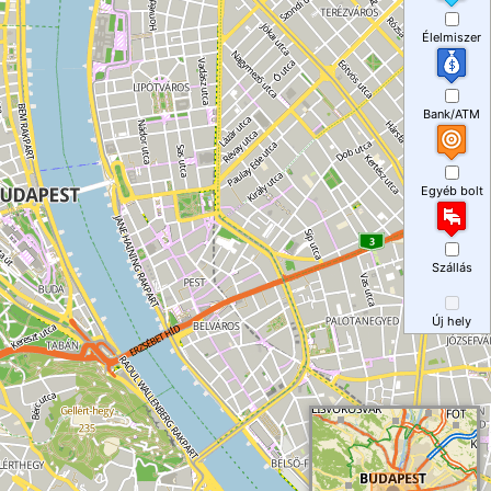
Élelmiszer
Bank/ATM
Egyéb bolt
Szállás
Új hely