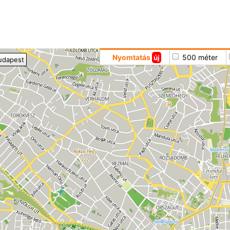
Hoppá
Nyomtatás
500 méter
új
udapest