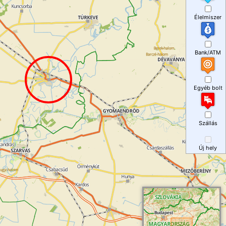
Élelmiszer
Bank/ATM
Egyéb bolt
Szállás
Új hely