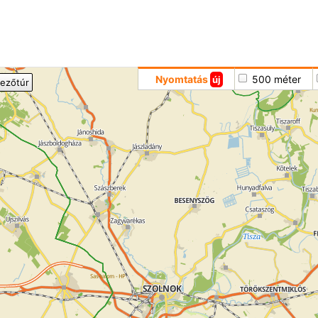
Hoppá
Nyomtatás
500 méter
új
ezőtúr