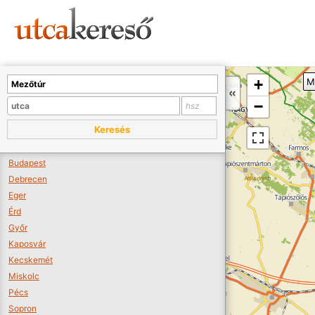
Sajnos nincs a térképen megjeleníthető bolt.
Tovább a webáruházakhoz >>
A térképet kicsinyíteni kell, hogy látszódjanak a boltok.
+
M
Boltok látszódjanak >>
−
Keresés
Budapest
Debrecen
Eger
Érd
Győr
Kaposvár
Kecskemét
Miskolc
Pécs
Sopron