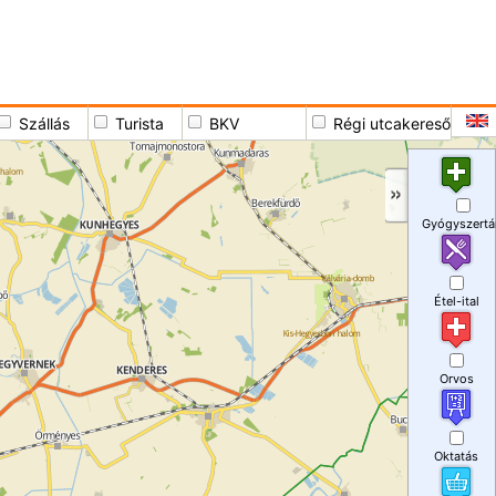
Szállás
Turista
BKV
Régi utcakereső
Gyógyszertá
Étel-ital
Orvos
Oktatás