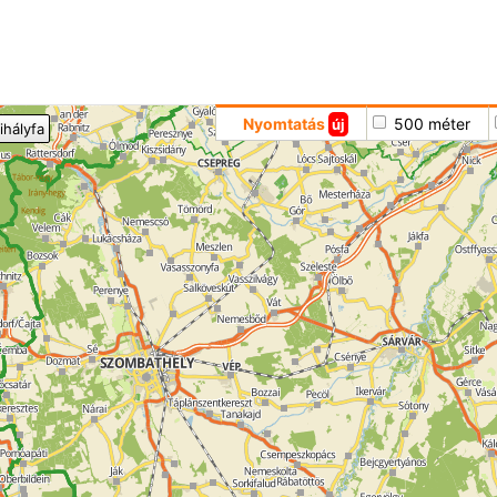
Hoppá
Nyomtatás
500 méter
új
ihályfa