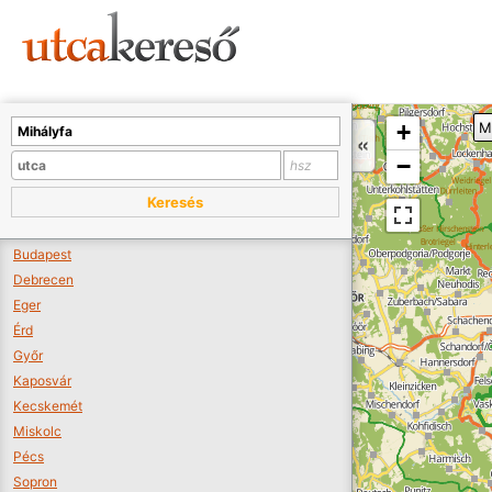
Sajnos nincs a térképen megjeleníthető bolt.
Tovább a webáruházakhoz >>
A térképet kicsinyíteni kell, hogy látszódjanak a boltok.
+
M
Boltok látszódjanak >>
−
Keresés
Budapest
Debrecen
Eger
Érd
Győr
Kaposvár
Kecskemét
Miskolc
Pécs
Sopron