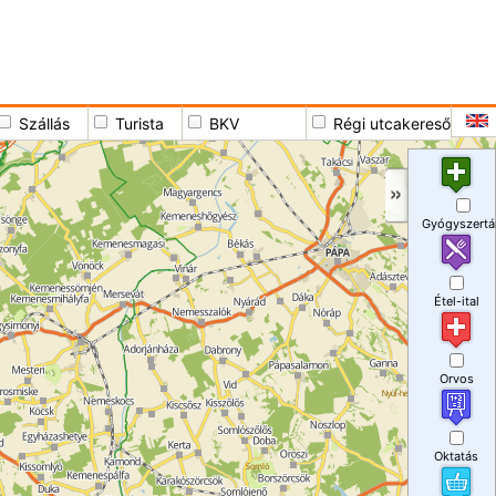
Szállás
Turista
BKV
Régi utcakereső
Gyógyszertá
Étel-ital
Orvos
Oktatás