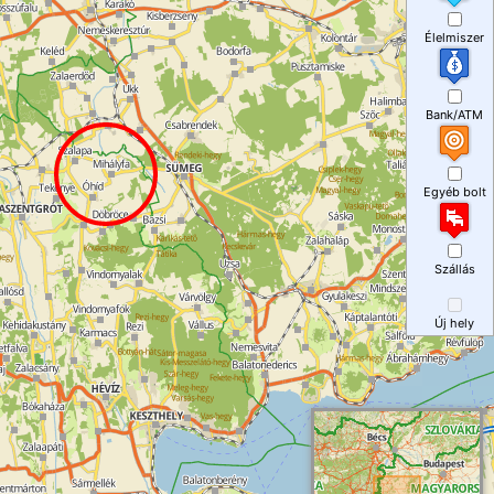
Élelmiszer
Bank/ATM
Egyéb bolt
Szállás
Új hely