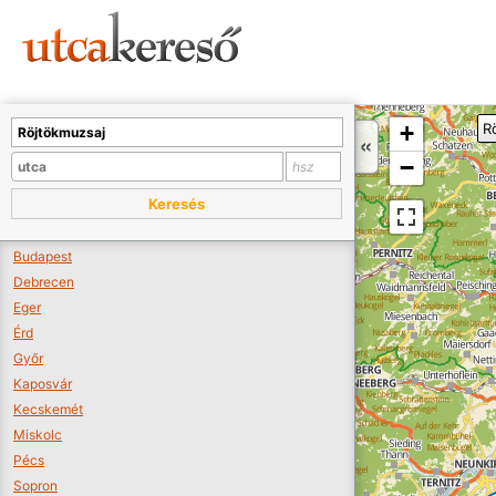
Sajnos nincs a térképen megjeleníthető bolt.
Tovább a webáruházakhoz >>
A térképet kicsinyíteni kell, hogy látszódjanak a boltok.
+
R
Boltok látszódjanak >>
−
Keresés
Budapest
Debrecen
Eger
Érd
Győr
Kaposvár
Kecskemét
Miskolc
Pécs
Sopron