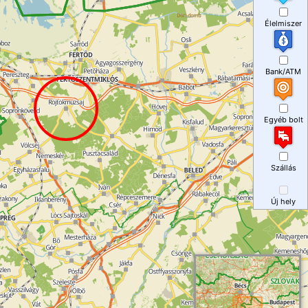
Élelmiszer
Bank/ATM
Egyéb bolt
Szállás
Új hely