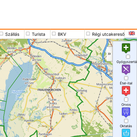
Szállás
Turista
BKV
Régi utcakereső
Gyógyszertá
Étel-ital
Orvos
Oktatás