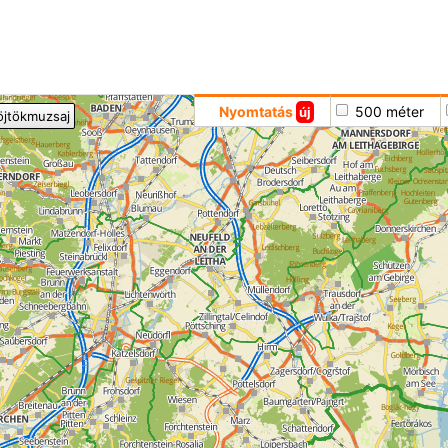
Hoppá
Nyomtatás
500 méter
új
öjtökmuzsaj