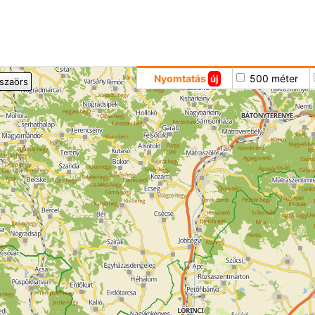
Hoppá
Nyomtatás
500 méter
új
iszaörs