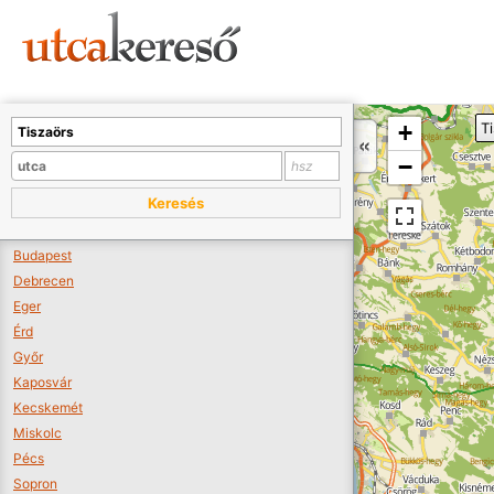
Sajnos nincs a térképen megjeleníthető bolt.
Tovább a webáruházakhoz >>
A térképet kicsinyíteni kell, hogy látszódjanak a boltok.
+
T
Boltok látszódjanak >>
−
Keresés
Budapest
Debrecen
Eger
Érd
Győr
Kaposvár
Kecskemét
Miskolc
Pécs
Sopron