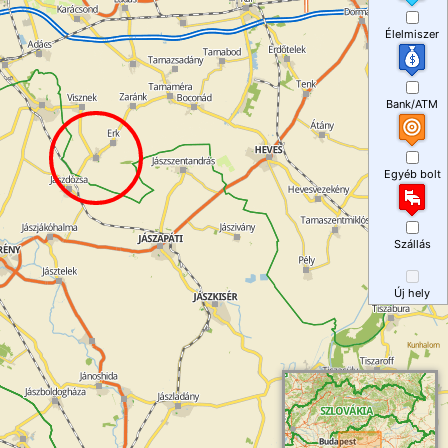
Élelmiszer
Bank/ATM
Egyéb bolt
Szállás
Új hely