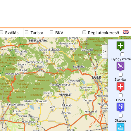
Szállás
Turista
BKV
Régi utcakereső
Gyógyszertá
Étel-ital
Orvos
Oktatás