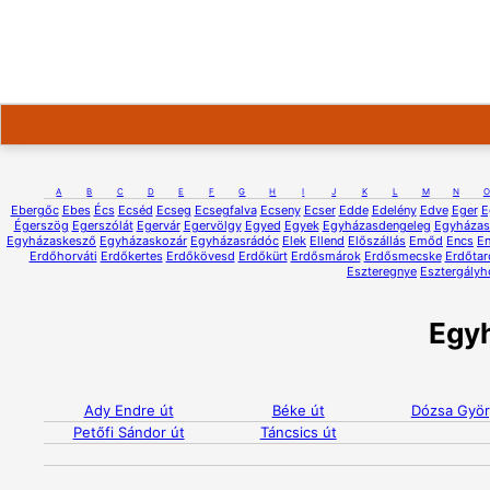
A
B
C
D
E
F
G
H
I
J
K
L
M
N
O
Ebergőc
Ebes
Écs
Ecséd
Ecseg
Ecsegfalva
Ecseny
Ecser
Edde
Edelény
Edve
Eger
E
Égerszög
Egerszólát
Egervár
Egervölgy
Egyed
Egyek
Egyházasdengeleg
Egyházas
Egyházaskesző
Egyházaskozár
Egyházasrádóc
Elek
Ellend
Előszállás
Emőd
Encs
E
Erdőhorváti
Erdőkertes
Erdőkövesd
Erdőkürt
Erdősmárok
Erdősmecske
Erdőtar
Eszteregnye
Esztergályh
Egy
Ady Endre út
Béke út
Dózsa Györ
Petőfi Sándor út
Táncsics út