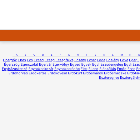
A
B
C
D
E
F
G
H
I
J
K
L
M
N
O
Ebergőc
Ebes
Écs
Ecséd
Ecseg
Ecsegfalva
Ecseny
Ecser
Edde
Edelény
Edve
Eger
E
Égerszög
Egerszólát
Egervár
Egervölgy
Egyed
Egyek
Egyházasdengeleg
Egyházas
Egyházaskesző
Egyházaskozár
Egyházasrádóc
Elek
Ellend
Előszállás
Emőd
Encs
E
Erdőhorváti
Erdőkertes
Erdőkövesd
Erdőkürt
Erdősmárok
Erdősmecske
Erdőtar
Eszteregnye
Esztergályh