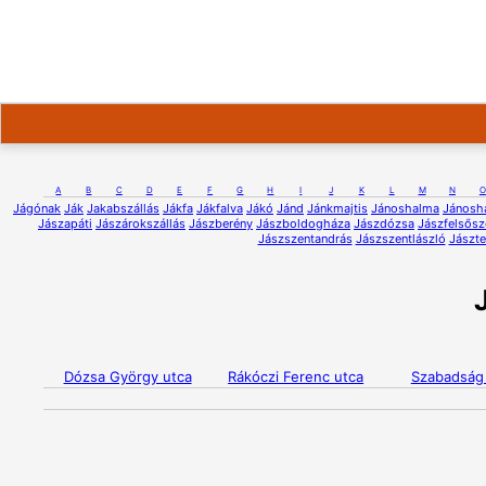
A
B
C
D
E
F
G
H
I
J
K
L
M
N
O
Jágónak
Ják
Jakabszállás
Jákfa
Jákfalva
Jákó
Jánd
Jánkmajtis
Jánoshalma
Jánosh
Jászapáti
Jászárokszállás
Jászberény
Jászboldogháza
Jászdózsa
Jászfelsős
Jászszentandrás
Jászszentlászló
Jászte
Dózsa György utca
Rákóczi Ferenc utca
Szabadság