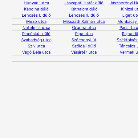
Hunyadi utca
Jászapáti Határ dűlő
Jászberényi Ha
Kápolna dűlő
Kéthalom dűlő
Kinizsi u
Lencsés I. dűlő
Lencsés II. dűlő
Liget ut
Mező utca
Mikszáth Kálmán utca
Munkácsy 
Nefelejcs utca
Orgona utca
Pacsirta 
Pincéskút dűlő
Pipa utca
Rajna dű
Szabadság utca
Széchenyi út
Székfolyás
Szív utca
Szőlőalj dűlő
Táncsics 
Vágó Béla utca
Vásártér utca
Vermek u