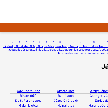
A
B
C
D
E
F
G
H
I
J
K
L
M
N
O
Jágónak
Ják
Jakabszállás
Jákfa
Jákfalva
Jákó
Jánd
Jánkmajtis
Jánoshalma
Jánosh
Jászapáti
Jászárokszállás
Jászberény
Jászboldogháza
Jászdózsa
Jászfelsős
Jászszentandrás
Jászszentlászló
Jászte
J
Ady Endre utca
Akácfa utca
Arany János
Bikaér dűlő
Budai utca
Csengettyű
Deák Ferenc utca
Dózsa György út
Egriút d
Galamb utca
Hajnal utca
Haranggödrö