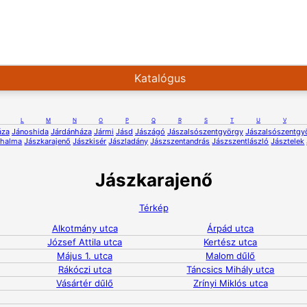
Katalógus
L
M
N
O
P
Q
R
S
T
U
V
áza
Jánoshida
Járdánháza
Jármi
Jásd
Jászágó
Jászalsószentgyörgy
Jászalsószentgy
óhalma
Jászkarajenő
Jászkisér
Jászladány
Jászszentandrás
Jászszentlászló
Jásztelek
Jászkarajenő
Térkép
Alkotmány utca
Árpád utca
József Attila utca
Kertész utca
Május 1. utca
Malom dűlő
Rákóczi utca
Táncsics Mihály utca
Vásártér dűlő
Zrínyi Miklós utca