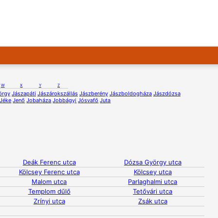
W
X
Y
Z
örgy
Jászapáti
Jászárokszállás
Jászberény
Jászboldogháza
Jászdózsa
Jéke
Jenő
Jobaháza
Jobbágyi
Jósvafő
Juta
Deák Ferenc utca
Dózsa György utca
Kölcsey Ferenc utca
Kölcsey utca
Malom utca
Parlaghalmi utca
Templom dűlő
Tetővári utca
Zrínyi utca
Zsák utca