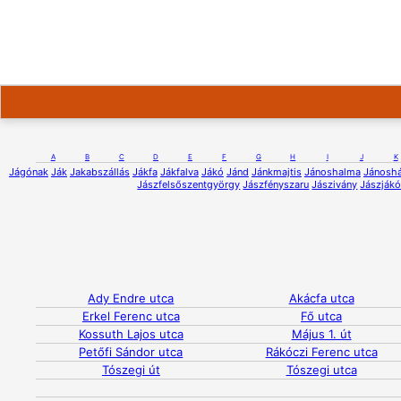
A
B
C
D
E
F
G
H
I
J
K
Jágónak
Ják
Jakabszállás
Jákfa
Jákfalva
Jákó
Jánd
Jánkmajtis
Jánoshalma
Jánosh
Jászfelsőszentgyörgy
Jászfényszaru
Jászivány
Jászják
Ady Endre utca
Akácfa utca
Erkel Ferenc utca
Fő utca
Kossuth Lajos utca
Május 1. út
Petőfi Sándor utca
Rákóczi Ferenc utca
Tószegi út
Tószegi utca