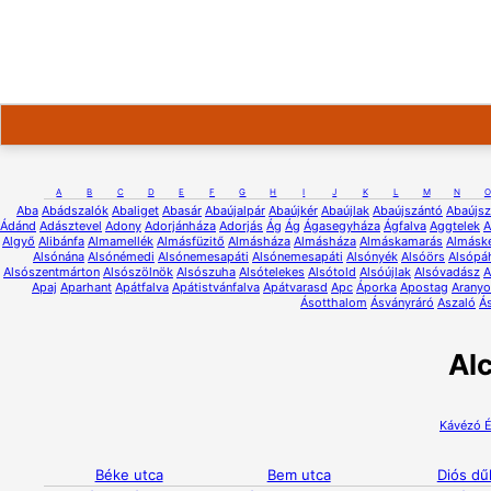
A
B
C
D
E
F
G
H
I
J
K
L
M
N
O
Aba
Abádszalók
Abaliget
Abasár
Abaújalpár
Abaújkér
Abaújlak
Abaújszántó
Abaújsz
Ádánd
Adásztevel
Adony
Adorjánháza
Adorjás
Ág
Ág
Ágasegyháza
Ágfalva
Aggtelek
A
Algyő
Alibánfa
Almamellék
Almásfüzitő
Almásháza
Almásháza
Almáskamarás
Almáske
Alsónána
Alsónémedi
Alsónemesapáti
Alsónemesapáti
Alsónyék
Alsóörs
Alsópá
Alsószentmárton
Alsószölnök
Alsószuha
Alsótelekes
Alsótold
Alsóújlak
Alsóvadász
A
Apaj
Aparhant
Apátfalva
Apátistvánfalva
Apátvarasd
Apc
Áporka
Apostag
Aranyo
Ásotthalom
Ásványráró
Aszaló
Á
Al
Kávézó
É
Béke utca
Bem utca
Diós dű