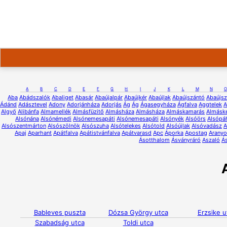
A
B
C
D
E
F
G
H
I
J
K
L
M
N
O
Aba
Abádszalók
Abaliget
Abasár
Abaújalpár
Abaújkér
Abaújlak
Abaújszántó
Abaújsz
Ádánd
Adásztevel
Adony
Adorjánháza
Adorjás
Ág
Ág
Ágasegyháza
Ágfalva
Aggtelek
A
Algyő
Alibánfa
Almamellék
Almásfüzitő
Almásháza
Almásháza
Almáskamarás
Almáske
Alsónána
Alsónémedi
Alsónemesapáti
Alsónemesapáti
Alsónyék
Alsóörs
Alsópá
Alsószentmárton
Alsószölnök
Alsószuha
Alsótelekes
Alsótold
Alsóújlak
Alsóvadász
A
Apaj
Aparhant
Apátfalva
Apátistvánfalva
Apátvarasd
Apc
Áporka
Apostag
Aranyo
Ásotthalom
Ásványráró
Aszaló
Á
Bableves puszta
Dózsa György utca
Erzsike u
Szabadság utca
Toldi utca