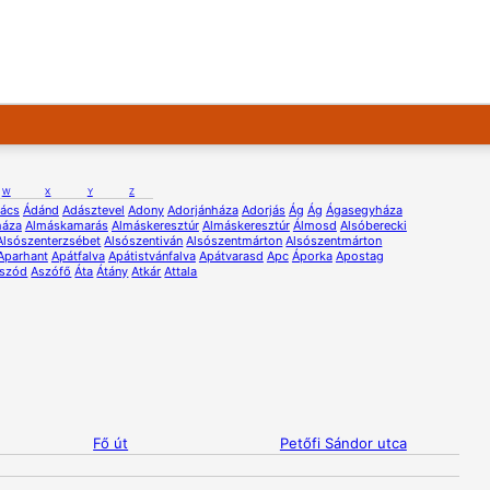
W
X
Y
Z
ács
Ádánd
Adásztevel
Adony
Adorjánháza
Adorjás
Ág
Ág
Ágasegyháza
háza
Almáskamarás
Almáskeresztúr
Almáskeresztúr
Álmosd
Alsóberecki
Alsószenterzsébet
Alsószentiván
Alsószentmárton
Alsószentmárton
Aparhant
Apátfalva
Apátistvánfalva
Apátvarasd
Apc
Áporka
Apostag
szód
Aszófő
Áta
Átány
Atkár
Attala
Fő út
Petőfi Sándor utca