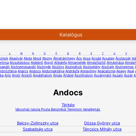
Katalógus
L
M
N
O
P
Q
R
S
T
U
V
olnok
Abaújvár
Abda
Abod
Abony
Ábrahámhegy
Ács
Acsa
Acsád
Acsalag
Ácsteszér
Ad
rtirsa
Alcsútdoboz
Aldebrő
Algyő
Alibánfa
Almamellék
Almásfüzitő
Almásháza
Almás
sapáti
Alsónemesapáti
Alsónyék
Alsóörs
Alsópáhok
Alsópetény
Alsórajk
Alsóregmec
mbrózfalva
Anarcs
Andocs
Andornaktálya
Andrásfa
Annavölgy
Apácatorna
Apagy
Apaj
rka
Arló
Arnót
Ároktő
Árpádhalom
Árpás
Ártánd
Ásotthalom
Ásványráró
Aszaló
Ászár
A
Andocs
Térkép
Városház
Iskola
Posta
Benzinkút
Templom
Vendégház
Bajcsy-Zsilinszky utca
Dózsa György utca
Szabadság utca
Táncsics Mihály utca