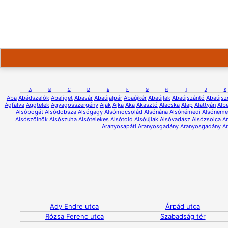
A
B
C
D
E
F
G
H
I
J
K
Aba
Abádszalók
Abaliget
Abasár
Abaújalpár
Abaújkér
Abaújlak
Abaújszántó
Abaújsz
Ágfalva
Aggtelek
Agyagosszergény
Ajak
Ajka
Aka
Akasztó
Alacska
Alap
Alattyán
Albe
Alsóbogát
Alsódobsza
Alsógagy
Alsómocsolád
Alsónána
Alsónémedi
Alsóneme
Alsószölnök
Alsószuha
Alsótelekes
Alsótold
Alsóújlak
Alsóvadász
Alsózsolca
A
Aranyosapáti
Aranyosgadány
Aranyosgadány
A
Ady Endre utca
Árpád utca
Rózsa Ferenc utca
Szabadság tér