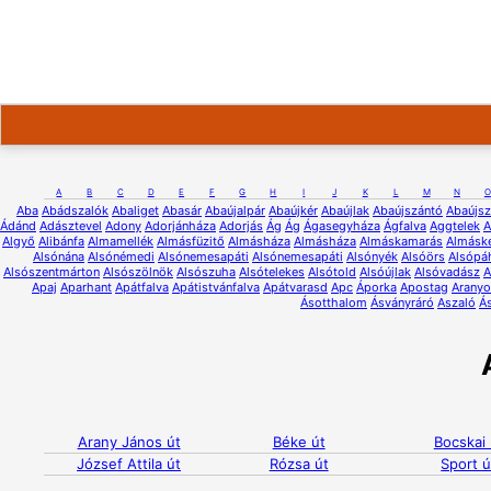
A
B
C
D
E
F
G
H
I
J
K
L
M
N
O
Aba
Abádszalók
Abaliget
Abasár
Abaújalpár
Abaújkér
Abaújlak
Abaújszántó
Abaújsz
Ádánd
Adásztevel
Adony
Adorjánháza
Adorjás
Ág
Ág
Ágasegyháza
Ágfalva
Aggtelek
A
Algyő
Alibánfa
Almamellék
Almásfüzitő
Almásháza
Almásháza
Almáskamarás
Almáske
Alsónána
Alsónémedi
Alsónemesapáti
Alsónemesapáti
Alsónyék
Alsóörs
Alsópá
Alsószentmárton
Alsószölnök
Alsószuha
Alsótelekes
Alsótold
Alsóújlak
Alsóvadász
A
Apaj
Aparhant
Apátfalva
Apátistvánfalva
Apátvarasd
Apc
Áporka
Apostag
Aranyo
Ásotthalom
Ásványráró
Aszaló
Á
Arany János út
Béke út
Bocskai 
József Attila út
Rózsa út
Sport ú