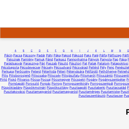
A
B
C
D
E
F
G
H
I
J
K
L
M
N
O
Pácin
Pacsa
Pácsony
Padár
Páhi
Páka
Pakod
Pákozd
Paks
Palé
Pálfa
Pálfiszeg
Pálf
Paloznak
Pamlény
Pamuk
Pánd
Pankasz
Pannonhalma
Pányok
Panyola
Pap
Pápa
Parádsasvár
Parasznya
Pári
Paszab
Pásztó
Pásztori
Pat
Patak
Patalom
Patapoklosi
Pécsbagota
Pécsdevecser
Pécsely
Pécsudvard
Pécsvárad
Pellérd
Pély
Penc
Penészle
Perkupa
Perőcsény
Peterd
Péterhida
Péteri
Pétervására
Pétfürdő
Pethőhenye
Petneh
Pilis
Pilisborosjenő
Piliscsaba
Piliscsév
Pilisjászfalu
Pilismarót
Pilisszántó
Pilisszent
Pirtó
Piskó
Pitvaros
Pócsa
Pocsaj
Pócsmegyer
Pócspetri
Pogány
Pogányszentpéter
P
Pornóapáti
Poroszló
Porpác
Porrog
Porrogszentkirály
Porrogszentpál
Porrogsze
Püspökladány
Püspökmolnári
Püspökszilágy
Pusztaapáti
Pusztaberki
Pusztacsalád
P
Pusztakovácsi
Pusztamagyaród
Pusztamagyaród
Pusztamérges
Pusztamiske
Pusz
Pusztaszentlászló
Pusztaszer
Pus