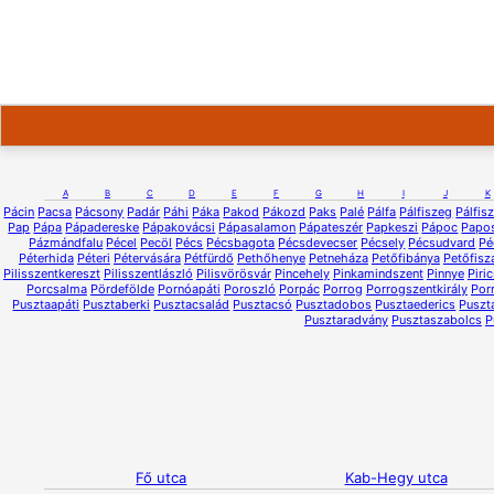
A
B
C
D
E
F
G
H
I
J
K
Pácin
Pacsa
Pácsony
Padár
Páhi
Páka
Pakod
Pákozd
Paks
Palé
Pálfa
Pálfiszeg
Pálfis
Pap
Pápa
Pápadereske
Pápakovácsi
Pápasalamon
Pápateszér
Papkeszi
Pápoc
Papo
Pázmándfalu
Pécel
Pecöl
Pécs
Pécsbagota
Pécsdevecser
Pécsely
Pécsudvard
Pé
Péterhida
Péteri
Pétervására
Pétfürdő
Pethőhenye
Petneháza
Petőfibánya
Petőfisz
Pilisszentkereszt
Pilisszentlászló
Pilisvörösvár
Pincehely
Pinkamindszent
Pinnye
Piri
Porcsalma
Pördefölde
Pornóapáti
Poroszló
Porpác
Porrog
Porrogszentkirály
Por
Pusztaapáti
Pusztaberki
Pusztacsalád
Pusztacsó
Pusztadobos
Pusztaederics
Puszt
Pusztaradvány
Pusztaszabolcs
P
Fő utca
Kab-Hegy utca