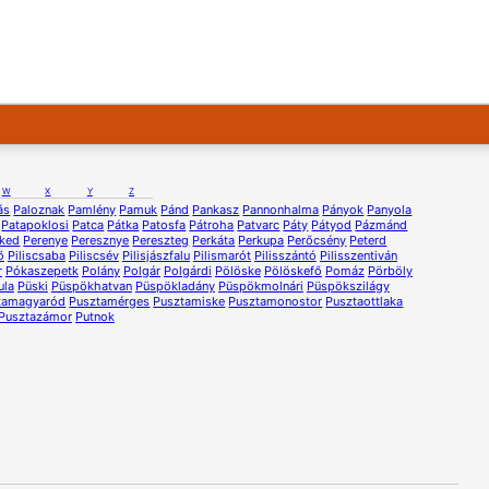
W
X
Y
Z
ás
Paloznak
Pamlény
Pamuk
Pánd
Pankasz
Pannonhalma
Pányok
Panyola
Patapoklosi
Patca
Pátka
Patosfa
Pátroha
Patvarc
Páty
Pátyod
Pázmánd
eked
Perenye
Peresznye
Pereszteg
Perkáta
Perkupa
Perőcsény
Peterd
ő
Piliscsaba
Piliscsév
Pilisjászfalu
Pilismarót
Pilisszántó
Pilisszentiván
r
Pókaszepetk
Polány
Polgár
Polgárdi
Pölöske
Pölöskefő
Pomáz
Pörböly
ula
Püski
Püspökhatvan
Püspökladány
Püspökmolnári
Püspökszilágy
tamagyaród
Pusztamérges
Pusztamiske
Pusztamonostor
Pusztaottlaka
Pusztazámor
Putnok