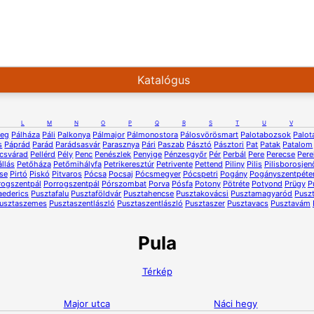
Katalógus
L
M
N
O
P
Q
R
S
T
U
V
zeg
Pálháza
Páli
Palkonya
Pálmajor
Pálmonostora
Pálosvörösmart
Palotabozsok
Palot
s
Páprád
Parád
Parádsasvár
Parasznya
Pári
Paszab
Pásztó
Pásztori
Pat
Patak
Patalom
csvárad
Pellérd
Pély
Penc
Penészlek
Penyige
Pénzesgyőr
Pér
Perbál
Pere
Perecse
Per
állás
Petőháza
Petőmihályfa
Petrikeresztúr
Petrivente
Pettend
Piliny
Pilis
Pilisborosjen
cse
Pirtó
Piskó
Pitvaros
Pócsa
Pocsaj
Pócsmegyer
Pócspetri
Pogány
Pogányszentpéte
rogszentpál
Porrogszentpál
Pórszombat
Porva
Pósfa
Potony
Pötréte
Potyond
Prügy
P
aederics
Pusztafalu
Pusztaföldvár
Pusztahencse
Pusztakovácsi
Pusztamagyaród
Pusz
usztaszemes
Pusztaszentlászló
Pusztaszentlászló
Pusztaszer
Pusztavacs
Pusztavám
Pula
Térkép
Major utca
Náci hegy