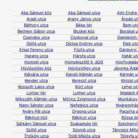
Aba Sámuel köz
Aba Sámuel utca
Ady Endre
Aradi utca
Arany János utca
Árpád u
Báthory utca
Béke tér
Bem ut
Bethlen Gábor utca
Bicskei köz
Bocskai u
Csendes utca
Csokonai utca
Damjanich 
Diófa utca
Dózsa György utca
Elek ut
Erkel Ferenc utca
Fűzfa utca
Gárdonyi
Harang utca
Hársfa utca
Határ ut
Homoki utca
Homokiszőlő II. dűlő
Honfoglalás
Hűvösvölgy köz
Hűvösvölgy utca
Jávorka Ádá
Kálvária utca
Kandó Kálmán utca
Kármán u
Kender utca
Kereszt utca
Kinizsi u
Kossuth Lajos utca
Kürt utca
Lehel ut
Luther tér
Luther utca
Madách 
Mikszáth Kálmán utca
Móricz Zsigmond utca
Munkácsy
Nagy Sándor utca
Nefelejcs utca
Nyáregyház
Nyáry Pál utca
Orgona utca
Pacsirta 
Rákóczi köz
Rákóczi utca
Rózsa d
Sárkány Sámuel utca
Szabadság tér
Széchenyi
Szőlő utca
Szondi utca
Táncsics Mihá
Thököly utca
Toldi Miklós utca
Tölgyfa u