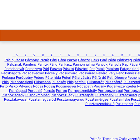
A
B
C
D
E
F
G
H
I
J
K
L
M
N
O
Pácin
Pacsa
Pácsony
Padár
Páhi
Páka
Pakod
Pákozd
Paks
Palé
Pálfa
Pálfiszeg
Pálf
Paloznak
Pamlény
Pamuk
Pánd
Pankasz
Pannonhalma
Pányok
Panyola
Pap
Pápa
Parádsasvár
Parasznya
Pári
Paszab
Pásztó
Pásztori
Pat
Patak
Patalom
Patapoklosi
Pécsbagota
Pécsdevecser
Pécsely
Pécsudvard
Pécsvárad
Pellérd
Pély
Penc
Penészle
Perkupa
Perőcsény
Peterd
Péterhida
Péteri
Pétervására
Pétfürdő
Pethőhenye
Petneh
Pilis
Pilisborosjenő
Piliscsaba
Piliscsév
Pilisjászfalu
Pilismarót
Pilisszántó
Pilisszent
Pirtó
Piskó
Pitvaros
Pócsa
Pocsaj
Pócsmegyer
Pócspetri
Pogány
Pogányszentpéter
P
Pornóapáti
Poroszló
Porpác
Porrog
Porrogszentkirály
Porrogszentpál
Porrogsze
Püspökladány
Püspökmolnári
Püspökszilágy
Pusztaapáti
Pusztaberki
Pusztacsalád
P
Pusztakovácsi
Pusztamagyaród
Pusztamagyaród
Pusztamérges
Pusztamiske
Pusz
Pusztaszentlászló
Pusztaszer
Pus
Pékség
Templom
Gyógyszertá