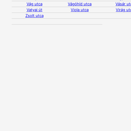
Vág utca
Vágóhíd utca
Vásár ut
Vatyai út
Viola utca
Virág ut
Zsolt utca