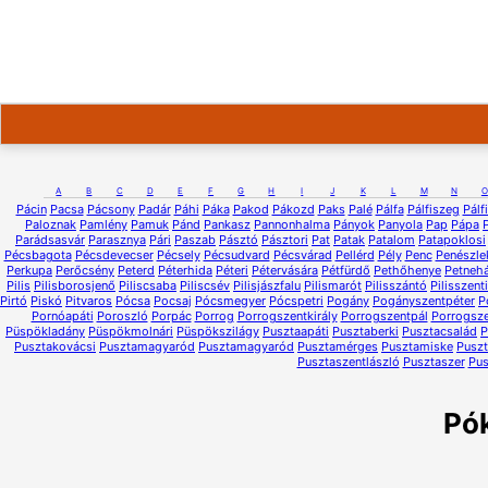
A
B
C
D
E
F
G
H
I
J
K
L
M
N
O
Pácin
Pacsa
Pácsony
Padár
Páhi
Páka
Pakod
Pákozd
Paks
Palé
Pálfa
Pálfiszeg
Pálf
Paloznak
Pamlény
Pamuk
Pánd
Pankasz
Pannonhalma
Pányok
Panyola
Pap
Pápa
Parádsasvár
Parasznya
Pári
Paszab
Pásztó
Pásztori
Pat
Patak
Patalom
Patapoklosi
Pécsbagota
Pécsdevecser
Pécsely
Pécsudvard
Pécsvárad
Pellérd
Pély
Penc
Penészle
Perkupa
Perőcsény
Peterd
Péterhida
Péteri
Pétervására
Pétfürdő
Pethőhenye
Petneh
Pilis
Pilisborosjenő
Piliscsaba
Piliscsév
Pilisjászfalu
Pilismarót
Pilisszántó
Pilisszent
Pirtó
Piskó
Pitvaros
Pócsa
Pocsaj
Pócsmegyer
Pócspetri
Pogány
Pogányszentpéter
P
Pornóapáti
Poroszló
Porpác
Porrog
Porrogszentkirály
Porrogszentpál
Porrogsze
Püspökladány
Püspökmolnári
Püspökszilágy
Pusztaapáti
Pusztaberki
Pusztacsalád
P
Pusztakovácsi
Pusztamagyaród
Pusztamagyaród
Pusztamérges
Pusztamiske
Pusz
Pusztaszentlászló
Pusztaszer
Pus
Pó