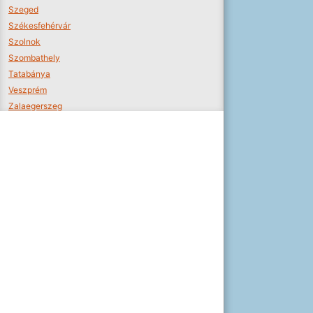
Szeged
Székesfehérvár
Szolnok
Szombathely
Tatabánya
Veszprém
Zalaegerszeg