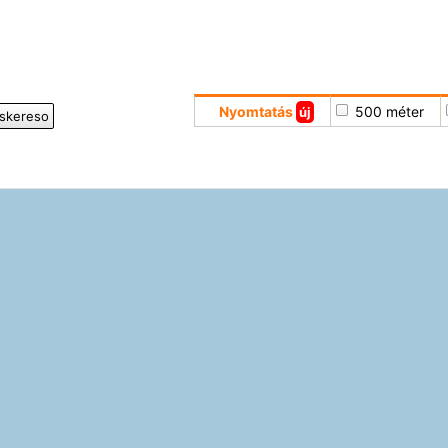
Nyomtatás
500 méter
új
iskereso
Hoppá