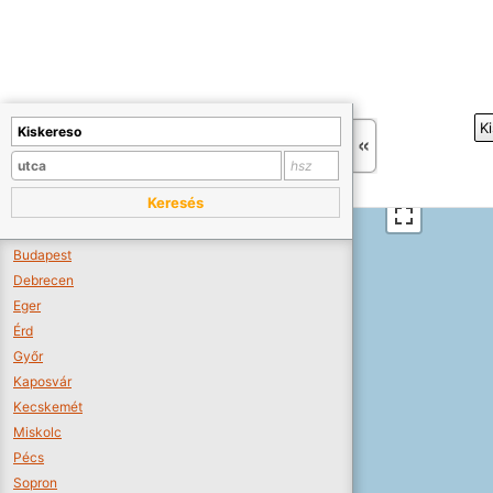
+
K
−
Sajnos nincs a térképen megjeleníthető bolt.
Tovább a webáruházakhoz >>
Keresés
A térképet kicsinyíteni kell, hogy látszódjanak a boltok.
Boltok látszódjanak >>
Budapest
Debrecen
Eger
Érd
Győr
Kaposvár
Kecskemét
Miskolc
Pécs
Sopron