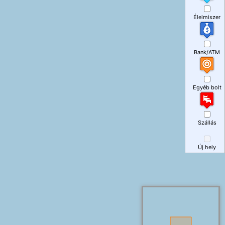
Élelmiszer
Bank/ATM
Egyéb bolt
Szállás
Új hely