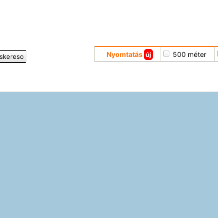
Nyomtatás
500 méter
új
iskereso
Hoppá