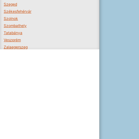
Szeged
Székesfehérvár
Szolnok
Szombathely
Tatabánya
Veszprém
Zalaegerszeg