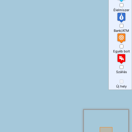
Élelmiszer
Bank/ATM
Egyéb bolt
Szállás
Új hely