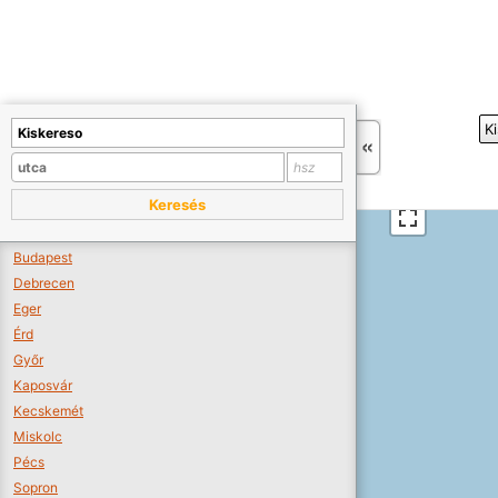
+
K
−
Sajnos nincs a térképen megjeleníthető bolt.
Tovább a webáruházakhoz >>
Keresés
A térképet kicsinyíteni kell, hogy látszódjanak a boltok.
Boltok látszódjanak >>
Budapest
Debrecen
Eger
Érd
Győr
Kaposvár
Kecskemét
Miskolc
Pécs
Sopron