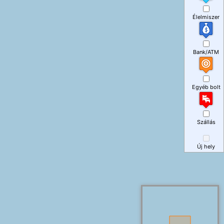
Élelmiszer
Bank/ATM
Egyéb bolt
Szállás
Új hely