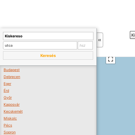
+
K
−
Sajnos nincs a térképen megjeleníthető bolt.
Tovább a webáruházakhoz >>
Keresés
A térképet kicsinyíteni kell, hogy látszódjanak a boltok.
Boltok látszódjanak >>
Budapest
Debrecen
Eger
Érd
Győr
Kaposvár
Kecskemét
Miskolc
Pécs
Sopron