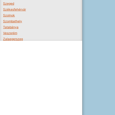
Szeged
Székesfehérvár
Szolnok
Szombathely
Tatabánya
Veszprém
Zalaegerszeg