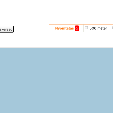
Nyomtatás
500 méter
új
iskereso
Hoppá