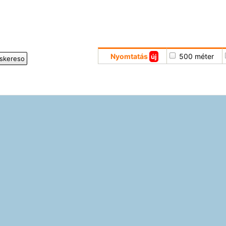
Nyomtatás
500 méter
új
iskereso
Hoppá