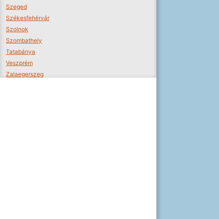
Szeged
Székesfehérvár
Szolnok
Szombathely
Tatabánya
Veszprém
Zalaegerszeg