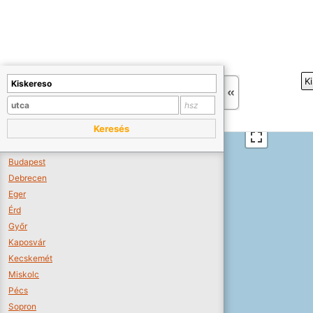
+
K
−
Sajnos nincs a térképen megjeleníthető bolt.
Tovább a webáruházakhoz >>
Keresés
A térképet kicsinyíteni kell, hogy látszódjanak a boltok.
Boltok látszódjanak >>
Budapest
Debrecen
Eger
Érd
Győr
Kaposvár
Kecskemét
Miskolc
Pécs
Sopron