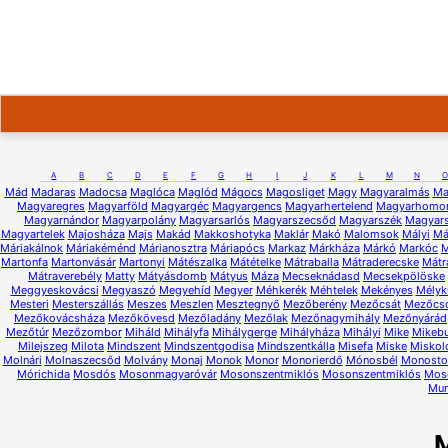
A
B
C
D
E
F
G
H
I
J
K
L
M
N
O
Mád
Madaras
Madocsa
Maglóca
Maglód
Mágocs
Magosliget
Magy
Magyaralmás
Ma
Magyaregres
Magyarföld
Magyargéc
Magyargencs
Magyarhertelend
Magyarhomo
Magyarnándor
Magyarpolány
Magyarsarlós
Magyarszecsőd
Magyarszék
Magyars
Magyartelek
Majosháza
Majs
Makád
Makkoshotyka
Maklár
Makó
Malomsok
Mályi
Má
Máriakálnok
Máriakéménd
Márianosztra
Máriapócs
Markaz
Márkháza
Márkó
Markóc
M
Martonfa
Martonvásár
Martonyi
Mátészalka
Mátételke
Mátraballa
Mátraderecske
Mátr
Mátraverebély
Matty
Mátyásdomb
Mátyus
Máza
Mecseknádasd
Mecsekpölöske
Meggyeskovácsi
Megyaszó
Megyehíd
Megyer
Méhkerék
Méhtelek
Mekényes
Mélyk
Mesteri
Mesterszállás
Meszes
Meszlen
Mesztegnyő
Mezőberény
Mezőcsát
Mezőcs
Mezőkovácsháza
Mezőkövesd
Mezőladány
Mezőlak
Mezőnagymihály
Mezőnyárád
Mezőtúr
Mezőzombor
Miháld
Mihályfa
Mihálygerge
Mihályháza
Mihályi
Mike
Mikeb
Milejszeg
Milota
Mindszent
Mindszentgodisa
Mindszentkálla
Misefa
Miske
Miskol
Molnári
Molnaszecsőd
Molvány
Monaj
Monok
Monor
Monorierdő
Mónosbél
Monostor
Mórichida
Mosdós
Mosonmagyaróvár
Mosonszentmiklós
Mosonszentmiklós
Mos
Mur