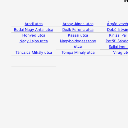
Aradi utca
Arany János utca
Árpád vezér
Budai Nagy Antal utca
Deák Ferenc utca
Dobó István
Honvéd utca
Kassai utca
Kinizsi Pál
Nagy Lajos utca
Nagyboldogasszony
Petőfi Sándo
utca
Sallai Imre
Táncsics Mihály utca
Tompa Mihály utca
Virág ut