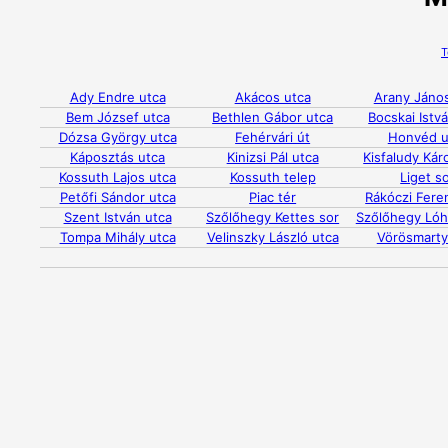
T
Ady Endre utca
Akácos utca
Arany János
Bem József utca
Bethlen Gábor utca
Bocskai Istv
Dózsa György utca
Fehérvári út
Honvéd u
Káposztás utca
Kinizsi Pál utca
Kisfaludy Kár
Kossuth Lajos utca
Kossuth telep
Liget s
Petőfi Sándor utca
Piac tér
Rákóczi Fere
Szent István utca
Szőlőhegy Kettes sor
Szőlőhegy Lóh
Tompa Mihály utca
Velinszky László utca
Vörösmarty