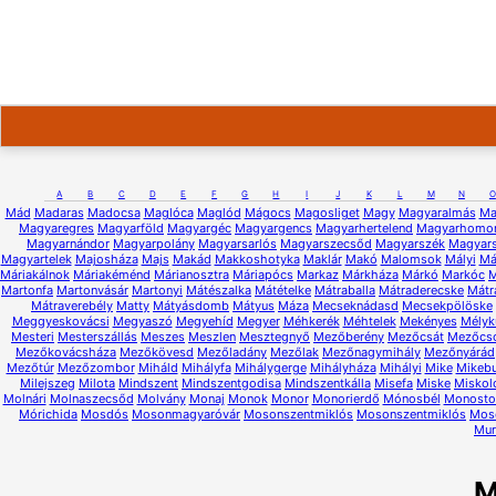
A
B
C
D
E
F
G
H
I
J
K
L
M
N
O
Mád
Madaras
Madocsa
Maglóca
Maglód
Mágocs
Magosliget
Magy
Magyaralmás
Ma
Magyaregres
Magyarföld
Magyargéc
Magyargencs
Magyarhertelend
Magyarhomo
Magyarnándor
Magyarpolány
Magyarsarlós
Magyarszecsőd
Magyarszék
Magyars
Magyartelek
Majosháza
Majs
Makád
Makkoshotyka
Maklár
Makó
Malomsok
Mályi
Má
Máriakálnok
Máriakéménd
Márianosztra
Máriapócs
Markaz
Márkháza
Márkó
Markóc
M
Martonfa
Martonvásár
Martonyi
Mátészalka
Mátételke
Mátraballa
Mátraderecske
Mátr
Mátraverebély
Matty
Mátyásdomb
Mátyus
Máza
Mecseknádasd
Mecsekpölöske
Meggyeskovácsi
Megyaszó
Megyehíd
Megyer
Méhkerék
Méhtelek
Mekényes
Mélyk
Mesteri
Mesterszállás
Meszes
Meszlen
Mesztegnyő
Mezőberény
Mezőcsát
Mezőcs
Mezőkovácsháza
Mezőkövesd
Mezőladány
Mezőlak
Mezőnagymihály
Mezőnyárád
Mezőtúr
Mezőzombor
Miháld
Mihályfa
Mihálygerge
Mihályháza
Mihályi
Mike
Mikeb
Milejszeg
Milota
Mindszent
Mindszentgodisa
Mindszentkálla
Misefa
Miske
Miskol
Molnári
Molnaszecsőd
Molvány
Monaj
Monok
Monor
Monorierdő
Mónosbél
Monostor
Mórichida
Mosdós
Mosonmagyaróvár
Mosonszentmiklós
Mosonszentmiklós
Mos
Mur
M