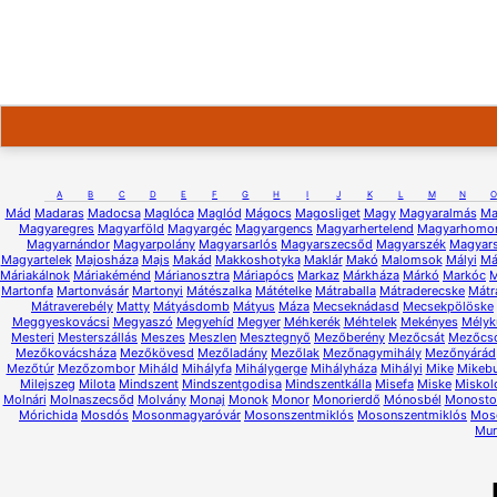
A
B
C
D
E
F
G
H
I
J
K
L
M
N
O
Mád
Madaras
Madocsa
Maglóca
Maglód
Mágocs
Magosliget
Magy
Magyaralmás
Ma
Magyaregres
Magyarföld
Magyargéc
Magyargencs
Magyarhertelend
Magyarhomo
Magyarnándor
Magyarpolány
Magyarsarlós
Magyarszecsőd
Magyarszék
Magyars
Magyartelek
Majosháza
Majs
Makád
Makkoshotyka
Maklár
Makó
Malomsok
Mályi
Má
Máriakálnok
Máriakéménd
Márianosztra
Máriapócs
Markaz
Márkháza
Márkó
Markóc
M
Martonfa
Martonvásár
Martonyi
Mátészalka
Mátételke
Mátraballa
Mátraderecske
Mátr
Mátraverebély
Matty
Mátyásdomb
Mátyus
Máza
Mecseknádasd
Mecsekpölöske
Meggyeskovácsi
Megyaszó
Megyehíd
Megyer
Méhkerék
Méhtelek
Mekényes
Mélyk
Mesteri
Mesterszállás
Meszes
Meszlen
Mesztegnyő
Mezőberény
Mezőcsát
Mezőcs
Mezőkovácsháza
Mezőkövesd
Mezőladány
Mezőlak
Mezőnagymihály
Mezőnyárád
Mezőtúr
Mezőzombor
Miháld
Mihályfa
Mihálygerge
Mihályháza
Mihályi
Mike
Mikeb
Milejszeg
Milota
Mindszent
Mindszentgodisa
Mindszentkálla
Misefa
Miske
Miskol
Molnári
Molnaszecsőd
Molvány
Monaj
Monok
Monor
Monorierdő
Mónosbél
Monostor
Mórichida
Mosdós
Mosonmagyaróvár
Mosonszentmiklós
Mosonszentmiklós
Mos
Mur