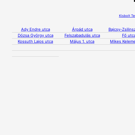
Kisbolt
Te
Ady Endre utca
Árpád utca
Bajcsy-Zsilins
Dózsa György utca
Felszabadulás utca
Fő utc
Kossuth Lajos utca
Május 1. utca
Mikes Kelem