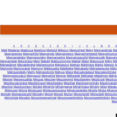
A
B
C
D
E
F
G
H
I
J
K
L
M
N
O
Mád
Madaras
Madocsa
Maglóca
Maglód
Mágocs
Magosliget
Magy
Magyaralmás
Ma
Magyaregres
Magyarföld
Magyargéc
Magyargencs
Magyarhertelend
Magyarhomo
Magyarnándor
Magyarpolány
Magyarsarlós
Magyarszecsőd
Magyarszék
Magyars
Magyartelek
Majosháza
Majs
Makád
Makkoshotyka
Maklár
Makó
Malomsok
Mályi
Má
Máriakálnok
Máriakéménd
Márianosztra
Máriapócs
Markaz
Márkháza
Márkó
Markóc
M
Martonfa
Martonvásár
Martonyi
Mátészalka
Mátételke
Mátraballa
Mátraderecske
Mátr
Mátraverebély
Matty
Mátyásdomb
Mátyus
Máza
Mecseknádasd
Mecsekpölöske
Meggyeskovácsi
Megyaszó
Megyehíd
Megyer
Méhkerék
Méhtelek
Mekényes
Mélyk
Mesteri
Mesterszállás
Meszes
Meszlen
Mesztegnyő
Mezőberény
Mezőcsát
Mezőcs
Mezőkovácsháza
Mezőkövesd
Mezőladány
Mezőlak
Mezőnagymihály
Mezőnyárád
Mezőtúr
Mezőzombor
Miháld
Mihályfa
Mihálygerge
Mihályháza
Mihályi
Mike
Mikeb
Milejszeg
Milota
Mindszent
Mindszentgodisa
Mindszentkálla
Misefa
Miske
Miskol
Molnári
Molnaszecsőd
Molvány
Monaj
Monok
Monor
Monorierdő
Mónosbél
Monostor
Mórichida
Mosdós
Mosonmagyaróvár
Mosonszentmiklós
Mosonszentmiklós
Mos
Mur