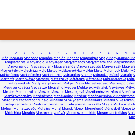
A
B
C
D
E
F
G
H
I
J
K
L
M
N
O
Mád
Madaras
Madocsa
Maglóca
Maglód
Mágocs
Magosliget
Magy
Magyaralmás
Ma
Magyaregres
Magyarföld
Magyargéc
Magyargencs
Magyarhertelend
Magyarhomo
Magyarnándor
Magyarpolány
Magyarsarlós
Magyarszecsőd
Magyarszék
Magyars
Magyartelek
Majosháza
Majs
Makád
Makkoshotyka
Maklár
Makó
Malomsok
Mályi
Má
Máriakálnok
Máriakéménd
Márianosztra
Máriapócs
Markaz
Márkháza
Márkó
Markóc
M
Martonfa
Martonvásár
Martonyi
Mátészalka
Mátételke
Mátraballa
Mátraderecske
Mátr
Mátraverebély
Matty
Mátyásdomb
Mátyus
Máza
Mecseknádasd
Mecsekpölöske
Meggyeskovácsi
Megyaszó
Megyehíd
Megyer
Méhkerék
Méhtelek
Mekényes
Mélyk
Mesteri
Mesterszállás
Meszes
Meszlen
Mesztegnyő
Mezőberény
Mezőcsát
Mezőcs
Mezőkovácsháza
Mezőkövesd
Mezőladány
Mezőlak
Mezőnagymihály
Mezőnyárád
Mezőtúr
Mezőzombor
Miháld
Mihályfa
Mihálygerge
Mihályháza
Mihályi
Mike
Mikeb
Milejszeg
Milota
Mindszent
Mindszentgodisa
Mindszentkálla
Misefa
Miske
Miskol
Molnári
Molnaszecsőd
Molvány
Monaj
Monok
Monor
Monorierdő
Mónosbél
Monostor
Mórichida
Mosdós
Mosonmagyaróvár
Mosonszentmiklós
Mosonszentmiklós
Mos
Mur
M