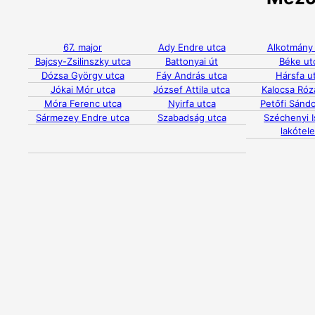
67. major
Ady Endre utca
Alkotmány
Bajcsy-Zsilinszky utca
Battonyai út
Béke ut
Dózsa György utca
Fáy András utca
Hársfa u
Jókai Mór utca
József Attila utca
Kalocsa Róz
Móra Ferenc utca
Nyirfa utca
Petőfi Sándo
Sármezey Endre utca
Szabadság utca
Széchenyi I
lakótel