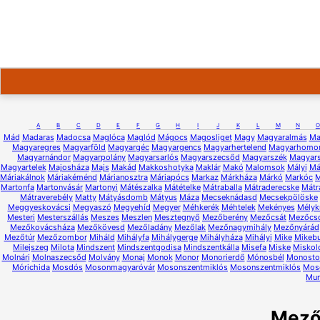
A
B
C
D
E
F
G
H
I
J
K
L
M
N
O
Mád
Madaras
Madocsa
Maglóca
Maglód
Mágocs
Magosliget
Magy
Magyaralmás
Ma
Magyaregres
Magyarföld
Magyargéc
Magyargencs
Magyarhertelend
Magyarhomo
Magyarnándor
Magyarpolány
Magyarsarlós
Magyarszecsőd
Magyarszék
Magyars
Magyartelek
Majosháza
Majs
Makád
Makkoshotyka
Maklár
Makó
Malomsok
Mályi
Má
Máriakálnok
Máriakéménd
Márianosztra
Máriapócs
Markaz
Márkháza
Márkó
Markóc
M
Martonfa
Martonvásár
Martonyi
Mátészalka
Mátételke
Mátraballa
Mátraderecske
Mátr
Mátraverebély
Matty
Mátyásdomb
Mátyus
Máza
Mecseknádasd
Mecsekpölöske
Meggyeskovácsi
Megyaszó
Megyehíd
Megyer
Méhkerék
Méhtelek
Mekényes
Mélyk
Mesteri
Mesterszállás
Meszes
Meszlen
Mesztegnyő
Mezőberény
Mezőcsát
Mezőcs
Mezőkovácsháza
Mezőkövesd
Mezőladány
Mezőlak
Mezőnagymihály
Mezőnyárád
Mezőtúr
Mezőzombor
Miháld
Mihályfa
Mihálygerge
Mihályháza
Mihályi
Mike
Mikeb
Milejszeg
Milota
Mindszent
Mindszentgodisa
Mindszentkálla
Misefa
Miske
Miskol
Molnári
Molnaszecsőd
Molvány
Monaj
Monok
Monor
Monorierdő
Mónosbél
Monostor
Mórichida
Mosdós
Mosonmagyaróvár
Mosonszentmiklós
Mosonszentmiklós
Mos
Mur
Mező