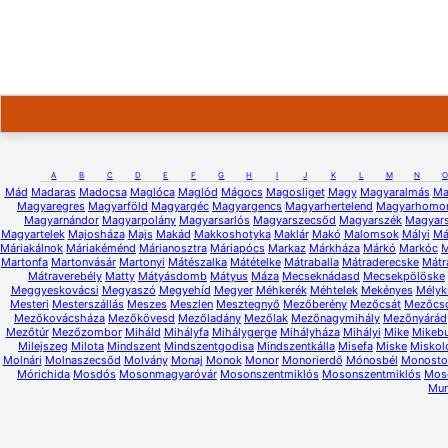
A
B
C
D
E
F
G
H
I
J
K
L
M
N
O
Mád
Madaras
Madocsa
Maglóca
Maglód
Mágocs
Magosliget
Magy
Magyaralmás
Ma
Magyaregres
Magyarföld
Magyargéc
Magyargencs
Magyarhertelend
Magyarhomo
Magyarnándor
Magyarpolány
Magyarsarlós
Magyarszecsőd
Magyarszék
Magyars
Magyartelek
Majosháza
Majs
Makád
Makkoshotyka
Maklár
Makó
Malomsok
Mályi
Má
Máriakálnok
Máriakéménd
Márianosztra
Máriapócs
Markaz
Márkháza
Márkó
Markóc
M
Martonfa
Martonvásár
Martonyi
Mátészalka
Mátételke
Mátraballa
Mátraderecske
Mátr
Mátraverebély
Matty
Mátyásdomb
Mátyus
Máza
Mecseknádasd
Mecsekpölöske
Meggyeskovácsi
Megyaszó
Megyehíd
Megyer
Méhkerék
Méhtelek
Mekényes
Mélyk
Mesteri
Mesterszállás
Meszes
Meszlen
Mesztegnyő
Mezőberény
Mezőcsát
Mezőcs
Mezőkovácsháza
Mezőkövesd
Mezőladány
Mezőlak
Mezőnagymihály
Mezőnyárád
Mezőtúr
Mezőzombor
Miháld
Mihályfa
Mihálygerge
Mihályháza
Mihályi
Mike
Mikeb
Milejszeg
Milota
Mindszent
Mindszentgodisa
Mindszentkálla
Misefa
Miske
Miskol
Molnári
Molnaszecsőd
Molvány
Monaj
Monok
Monor
Monorierdő
Mónosbél
Monostor
Mórichida
Mosdós
Mosonmagyaróvár
Mosonszentmiklós
Mosonszentmiklós
Mos
Mur