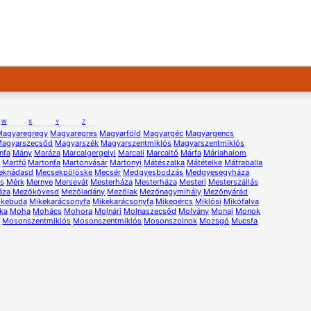
W
X
Y
Z
Magyaregregy
Magyaregres
Magyarföld
Magyargéc
Magyargencs
agyarszecsőd
Magyarszék
Magyarszentmiklós
Magyarszentmiklós
nfa
Mány
Maráza
Marcalgergelyi
Marcali
Marcaltő
Márfa
Máriahalom
ű
Martfű
Martonfa
Martonvásár
Martonyi
Mátészalka
Mátételke
Mátraballa
eknádasd
Mecsekpölöske
Mecsér
Medgyesbodzás
Medgyesegyháza
s
Mérk
Mernye
Mersevát
Mesterháza
Mesterháza
Mesteri
Mesterszállás
áza
Mezőkövesd
Mezőladány
Mezőlak
Mezőnagymihály
Mezőnyárád
ikebuda
Mikekarácsonyfa
Mikekarácsonyfa
Mikepércs
Miklósi
Mikófalva
ka
Moha
Mohács
Mohora
Molnári
Molnaszecsőd
Molvány
Monaj
Monok
r
Mosonszentmiklós
Mosonszentmiklós
Mosonszolnok
Mozsgó
Mucsfa