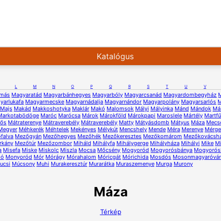
Katalógus
L
M
N
O
P
Q
R
S
T
U
V
lmás
Magyaratád
Magyarbánhegyes
Magyarbóly
Magyarcsanád
Magyardombegyház
yarlukafa
Magyarmecske
Magyarnádalja
Magyarnándor
Magyarpolány
Magyarsarlós
M
Majs
Makád
Makkoshotyka
Maklár
Makó
Malomsok
Mályi
Mályinka
Mánd
Mándok
Má
Markotabödöge
Maróc
Marócsa
Márok
Márokföld
Márokpapi
Maroslele
Mártély
Martf
lős
Mátraterenye
Mátraverebély
Mátraverebély
Matty
Mátyásdomb
Mátyus
Máza
Mecs
Megyer
Méhkerék
Méhtelek
Mekényes
Mélykút
Mencshely
Mende
Méra
Merenye
Mérge
falva
Mezőgyán
Mezőhegyes
Mezőhék
Mezőkeresztes
Mezőkomárom
Mezőkovácsh
rkány
Mezőtúr
Mezőzombor
Miháld
Mihályfa
Mihálygerge
Mihályháza
Mihályi
Mike
M
a
Misefa
Miske
Miskolc
Miszla
Mocsa
Mőcsény
Mogyoród
Mogyorósbánya
Mogyorós
ló
Monyoród
Mór
Mórágy
Mórahalom
Móricgát
Mórichida
Mosdós
Mosonmagyaróvá
ucsi
Múcsony
Muhi
Murakeresztúr
Murarátka
Muraszemenye
Murga
Murony
Máza
Térkép