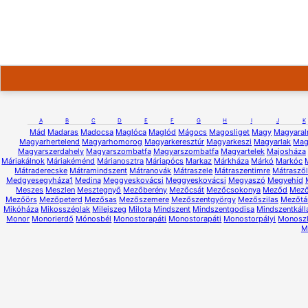
A
B
C
D
E
F
G
H
I
J
K
Mád
Madaras
Madocsa
Maglóca
Maglód
Mágocs
Magosliget
Magy
Magyara
Magyarhertelend
Magyarhomorog
Magyarkeresztúr
Magyarkeszi
Magyarlak
Mag
Magyarszerdahely
Magyarszombatfa
Magyarszombatfa
Magyartelek
Majosháza
Máriakálnok
Máriakéménd
Márianosztra
Máriapócs
Markaz
Márkháza
Márkó
Markóc
Mátraderecske
Mátramindszent
Mátranovák
Mátraszele
Mátraszentimre
Mátrasző
Medgyesegyháza1
Medina
Meggyeskovácsi
Meggyeskovácsi
Megyaszó
Megyehíd
Meszes
Meszlen
Mesztegnyő
Mezőberény
Mezőcsát
Mezőcsokonya
Meződ
Mező
Mezőörs
Mezőpeterd
Mezősas
Mezőszemere
Mezőszentgyörgy
Mezőszilas
Mezőtá
Mikóháza
Mikosszéplak
Milejszeg
Milota
Mindszent
Mindszentgodisa
Mindszentkáll
Monor
Monorierdő
Mónosbél
Monostorapáti
Monostorapáti
Monostorpályi
Monosz
M