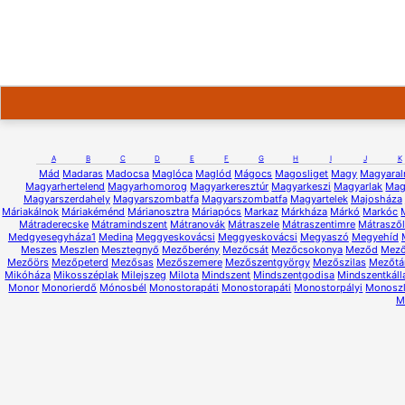
A
B
C
D
E
F
G
H
I
J
K
Mád
Madaras
Madocsa
Maglóca
Maglód
Mágocs
Magosliget
Magy
Magyara
Magyarhertelend
Magyarhomorog
Magyarkeresztúr
Magyarkeszi
Magyarlak
Mag
Magyarszerdahely
Magyarszombatfa
Magyarszombatfa
Magyartelek
Majosháza
Máriakálnok
Máriakéménd
Márianosztra
Máriapócs
Markaz
Márkháza
Márkó
Markóc
Mátraderecske
Mátramindszent
Mátranovák
Mátraszele
Mátraszentimre
Mátrasző
Medgyesegyháza1
Medina
Meggyeskovácsi
Meggyeskovácsi
Megyaszó
Megyehíd
Meszes
Meszlen
Mesztegnyő
Mezőberény
Mezőcsát
Mezőcsokonya
Meződ
Mező
Mezőörs
Mezőpeterd
Mezősas
Mezőszemere
Mezőszentgyörgy
Mezőszilas
Mezőtá
Mikóháza
Mikosszéplak
Milejszeg
Milota
Mindszent
Mindszentgodisa
Mindszentkáll
Monor
Monorierdő
Mónosbél
Monostorapáti
Monostorapáti
Monostorpályi
Monosz
M