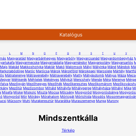
Katalógus
L
M
N
O
P
Q
R
S
T
U
V
lmás
Magyaratád
Magyarbánhegyes
Magyarbóly
Magyarcsanád
Magyardombegyház
yarlukafa
Magyarmecske
Magyarnádalja
Magyarnándor
Magyarpolány
Magyarsarlós
M
Majs
Makád
Makkoshotyka
Maklár
Makó
Malomsok
Mályi
Mályinka
Mánd
Mándok
Má
Markotabödöge
Maróc
Marócsa
Márok
Márokföld
Márokpapi
Maroslele
Mártély
Martf
lős
Mátraterenye
Mátraverebély
Mátraverebély
Matty
Mátyásdomb
Mátyus
Máza
Mecs
Megyer
Méhkerék
Méhtelek
Mekényes
Mélykút
Mencshely
Mende
Méra
Merenye
Mérge
falva
Mezőgyán
Mezőhegyes
Mezőhék
Mezőkeresztes
Mezőkomárom
Mezőkovácsh
rkány
Mezőtúr
Mezőzombor
Miháld
Mihályfa
Mihálygerge
Mihályháza
Mihályi
Mike
M
a
Misefa
Miske
Miskolc
Miszla
Mocsa
Mőcsény
Mogyoród
Mogyorósbánya
Mogyorós
ló
Monyoród
Mór
Mórágy
Mórahalom
Móricgát
Mórichida
Mosdós
Mosonmagyaróvá
ucsi
Múcsony
Muhi
Murakeresztúr
Murarátka
Muraszemenye
Murga
Murony
Mindszentkálla
Térkép