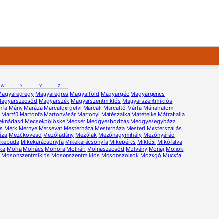
W
X
Y
Z
Magyaregregy
Magyaregres
Magyarföld
Magyargéc
Magyargencs
agyarszecsőd
Magyarszék
Magyarszentmiklós
Magyarszentmiklós
nfa
Mány
Maráza
Marcalgergelyi
Marcali
Marcaltő
Márfa
Máriahalom
ű
Martfű
Martonfa
Martonvásár
Martonyi
Mátészalka
Mátételke
Mátraballa
eknádasd
Mecsekpölöske
Mecsér
Medgyesbodzás
Medgyesegyháza
s
Mérk
Mernye
Mersevát
Mesterháza
Mesterháza
Mesteri
Mesterszállás
áza
Mezőkövesd
Mezőladány
Mezőlak
Mezőnagymihály
Mezőnyárád
ikebuda
Mikekarácsonyfa
Mikekarácsonyfa
Mikepércs
Miklósi
Mikófalva
ka
Moha
Mohács
Mohora
Molnári
Molnaszecsőd
Molvány
Monaj
Monok
r
Mosonszentmiklós
Mosonszentmiklós
Mosonszolnok
Mozsgó
Mucsfa